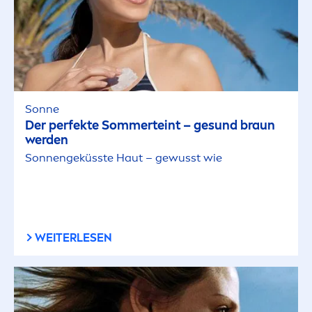
Sonne
Der perfekte Sommerteint – ge
sun
d braun
werden
Sonnengeküsste Haut – gewusst wie
WEITERLESEN