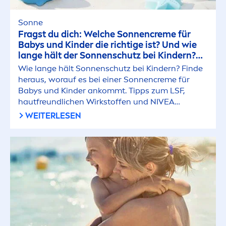
Sonne
Fragst du dich: Welche Sonnen
creme
für
Babys und Kinder die richtige ist? Und wie
lange hält der Sonnenschutz bei Kindern?
Hier erfährst du alles, was du wissen musst.
Wie lange hält Sonnenschutz bei Kindern? Finde
heraus, worauf es bei einer Sonnen
creme
für
Babys und Kinder ankommt. Tipps zum LSF,
hautfreundlichen Wirkstoffen und
NIVEA
Expertentipps.
WEITERLESEN