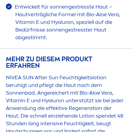
Entwickelt für sonnenge
stress
te Haut –
Hautverträgliche Formel mit Bio-Aloe Vera,
Vitamin
E und
Hyaluron
, speziell auf die
Bedürfnisse sonnenge
stress
ter Haut
abgestimmt.
MEHR ZU DIESEM PRODUKT
ERFAHREN
NIVEA
SUN
After
Sun
Feuchtigkeitslotion
beruhigt und pflegt die Haut nach dem
Sonnenbad. Angereichert mit Bio-Aloe Vera,
Vitamin
E und
Hyaluron
unterstützt sie bei jeder
Anwendung die effektive Regeneration der
Haut. Die schnell einziehende Lotion spendet 48
Stunden lang intensive Feuchtigkeit, beugt
Hautschuppen vor und lindert sofort die