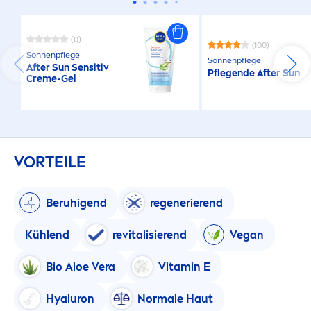
(0)
(100)
Sonnenpflege
Sonnenpflege
After
Sun
Sensitiv
Pflegende After
Sun
Creme
-Gel
VORTEILE
Beruhigend
regenerierend
Kühlend
re
vital
isierend
Vegan
Bio Aloe Vera
Vitamin
E
Hyaluron
Normale Haut