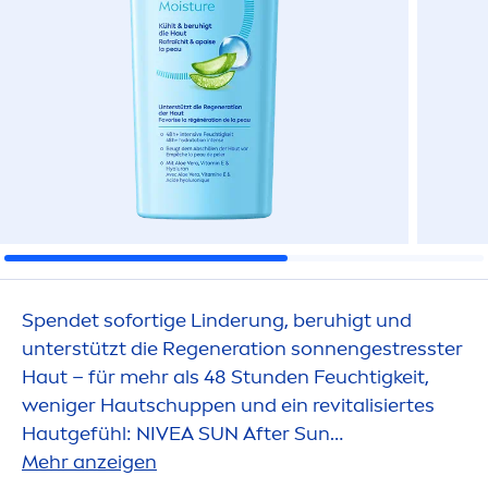
Spendet sofortige Linderung, beruhigt und
unterstützt die Regeneration sonnenge
stress
ter
Haut – für mehr als 48 Stunden Feuchtigkeit,
weniger Hautschuppen und ein re
vital
isiertes
Hautgefühl:
NIVEA
SUN
After
Sun
Feuchtigkeitslotion.
Mehr anzeigen