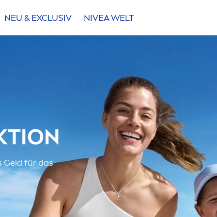
NEU & EXCLUSIV
NIVEA
WELT
KTION
 Geld für das