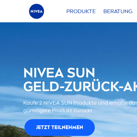
PRODUKTE
BERATUNG
NIVEA
SUN
GELD-ZURÜCK-A
Kaufe 2
NIVEA
SUN
Produkte und erhalte das
günstigere Produkt zurück!
JETZT TEILNEH
MEN