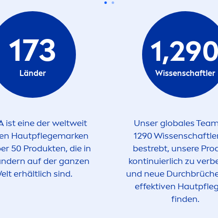
173
1,29
Länder
Wissenschaftler
A
ist eine der weltweit
Unser globales Tea
ten Hautpflegemarken
1290 Wissenschaftler
er 50 Produkten, die in
bestrebt, unsere Pro
ändern auf der ganzen
kontinuierlich zu verb
elt erhältlich sind.
und neue Durchbrüche
effektiven Hautpfle
finden.