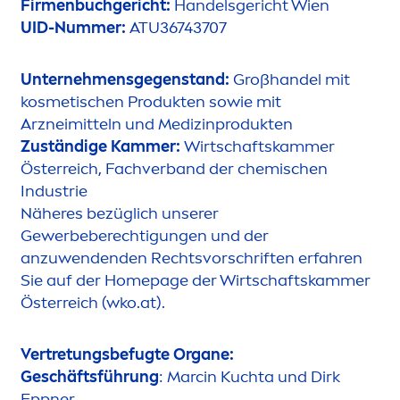
Fir
men
buchgericht:
Handelsgericht Wien
UID-Nummer:
ATU36743707
Unterneh
men
sgegenstand:
Großhandel mit
kosmetischen Produkten sowie mit
Arzneimitteln und Medizinprodukten
Zuständige Kammer:
Wirtschaftskammer
Österreich, Fachverband der chemischen
Industrie
Näheres bezüglich unserer
Gewerbeberechtigungen und der
anzuwendenden Rechtsvorschriften erfahren
Sie auf der Homepage der Wirtschaftskammer
Österreich (wko.at).
Vertretungsbefugte Organe:
Geschäftsführung
: Marcin Kuchta und Dirk
Eppner