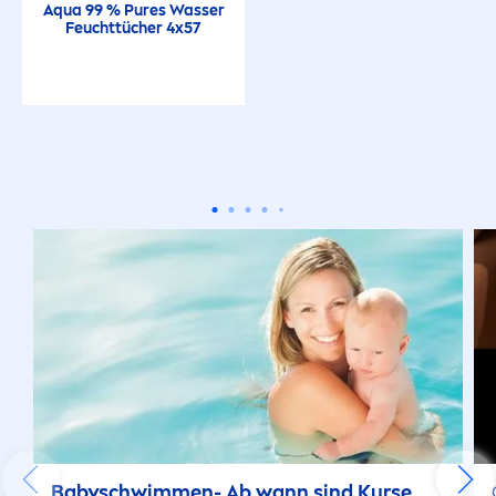
Aqua
99 %
Pure
s Wasser
Feuchttücher 4x57
Babyschwim
men
- Ab wann sind Kurse