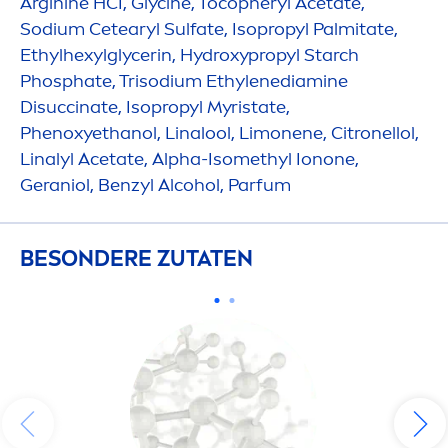
Arginine HCI, Glycine, Tocopheryl Acetate,
Sodium Cetearyl Sulfate, Isopropyl Palmitate,
Ethylhexylglycerin,
Hydro
xypropyl Starch
Phosphate, Trisodium Ethylenediamine
Disuccinate, Isopropyl Myristate,
Phenoxyethanol, Linalool, Limonene, Citronellol,
Linalyl Acetate, Alpha-Isomethyl Ionone,
Geraniol, Benzyl Alcohol, Parfum
BESONDERE ZUTATEN