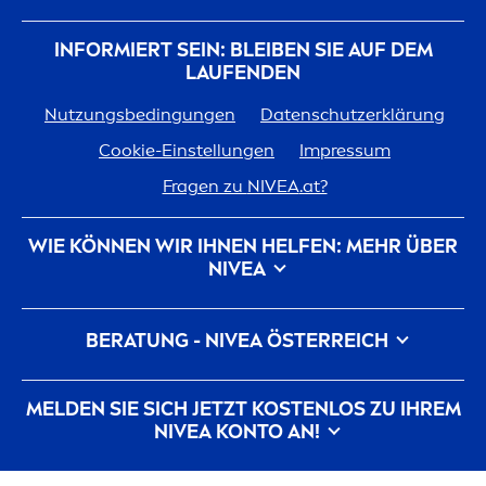
INFORMIERT SEIN: BLEIBEN SIE AUF DEM
LAUFENDEN
Nutzungsbedingungen
Datenschutzerklärung
Cookie-Einstellungen
Impressum
Fragen zu
NIVEA
.at?
WIE KÖNNEN WIR IHNEN HELFEN: MEHR ÜBER
NIVEA
Marken-Geschichte
Für
NIVEA
arbeiten
BERATUNG -
NIVEA
ÖSTERREICH
Nachhaltigkeit bei
NIVEA
Kontakt
Pickel auf der Wange
Pickel am Rücken
MELDEN SIE SICH JETZT KOSTENLOS ZU IHREM
Hyaluron
säure für die Haut
NIVEA
KONTO AN!
Was hilft gegen Falten?
Was ist Dexpanthenol?
Alle aktuellen Highlights, Pflegetipps,