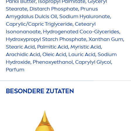
Parkii
Butter
, Isopropyl Palmitate, Glyceryl
Stearate, Distarch Phosphate, Prunus
Amygdalus Dulcis Oil, Sodium
Hyaluron
ate,
Caprylic/Capric Triglyceride, Cetearyl
Isononanoate,
Hydro
genated Coco-Glycerides,
Hydro
xypropyl Starch Phosphate, Xanthan Gum,
Stearic Acid, Palmitic Acid, Myristic Acid,
Arachidic Acid, Oleic Acid, Lauric Acid, Sodium
Hydro
xide, Phenoxyethanol, Caprylyl Glycol,
Parfum
BESONDERE ZUTATEN