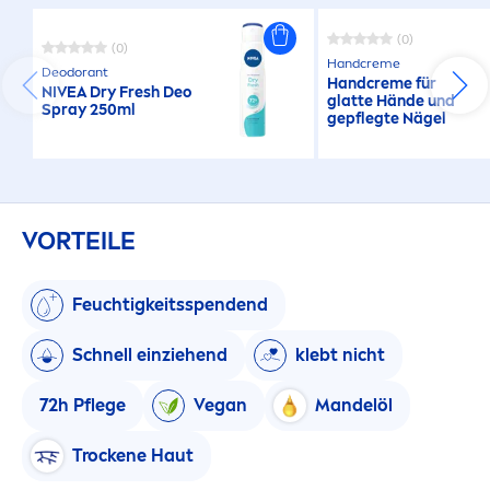
(0)
(0)
Hand
creme
Deodorant
Hand
creme
für
NIVEA
Dry
Fresh
Deo
glatte Hände und
Spray 250ml
gepflegte Nägel
VORTEILE
Feuchtigkeitsspendend
Schnell einziehend
klebt nicht
72h Pflege
Vegan
Mandelöl
T
rock
ene Haut