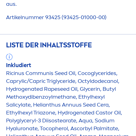
aus.
Artikelnummer 93425 (93425-01000-00)
LISTE DER INHALTSSTOFFE
Inkludiert
Ricinus Communis Seed Oil, Cocoglycerides,
Caprylic/Capric Triglyceride, Octyldodecanol,
Hydro
genated Rapeseed Oil, Glycerin, Butyl
Methoxydibenzoylmethane, Ethylhexyl
Salicylate, Helianthus Annuus Seed Cera,
Ethylhexyl Triazone,
Hydro
genated Castor Oil,
Polyglyceryl-3 Diisostearate,
Aqua
, Sodium
Hyaluron
ate, Tocopherol, Ascorbyl Palmitate,