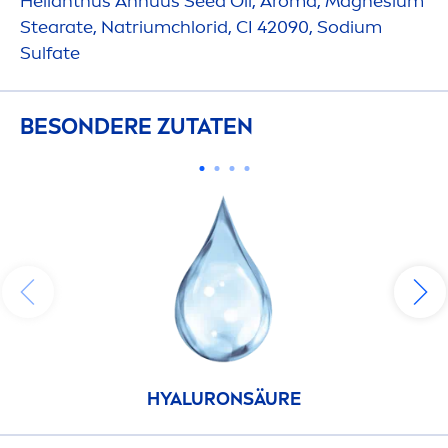
Helianthus Annuus Seed Oil, Aroma, Magnesium
Stearate, Natriumchlorid, CI 42090, Sodium
Sulfate
BESONDERE ZUTATEN
HYALURON
SÄURE