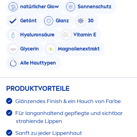
natürlicher Glow
Sonnenschutz
Getönt
Glanz
30
Hyaluron
säure
Vitamin
E
Glycerin
Magnolienextrakt
Alle Hauttypen
PRODUKTVORTEILE
Glänzendes Finish & ein Hauch von Farbe
Für langanhaltend gepflegte und sichtbar
strahlende
Lip
pen
Sanft zu jeder
Lip
penhaut