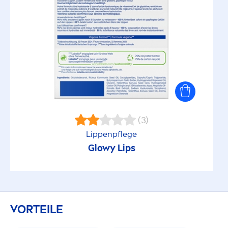
(3)
Lip
penpflege
Glowy
Lip
s
VORTEILE