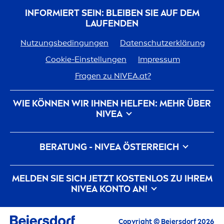
INFORMIERT SEIN: BLEIBEN SIE AUF DEM
LAUFENDEN
Nutzungsbedingungen
Datenschutzerklärung
Cookie-Einstellungen
Impressum
Fragen zu
NIVEA
.at?
WIE KÖNNEN WIR IHNEN HELFEN: MEHR ÜBER
NIVEA
Marken-Geschichte
Für
NIVEA
arbeiten
BERATUNG -
NIVEA
ÖSTERREICH
Nachhaltigkeit bei
NIVEA
Kontakt
Pickel auf der Wange
Pickel am Rücken
MELDEN SIE SICH JETZT KOSTENLOS ZU IHREM
Hyaluron
säure für die Haut
NIVEA
KONTO AN!
Was hilft gegen Falten?
Was ist Dexpanthenol?
Alle aktuellen Highlights, Pflegetipps,
Inspirationen, Angebote und gratis
Copyright © Beiersdorf 2026