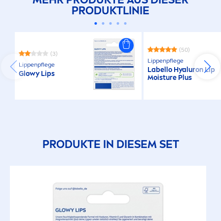
PRODUKTLINIE
(50)
(3)
Lip
penpflege
Lip
penpflege
Labello
Hyaluron
Lip
Glowy
Lip
s
Moisture Plus
PRODUKTE IN DIESEM SET