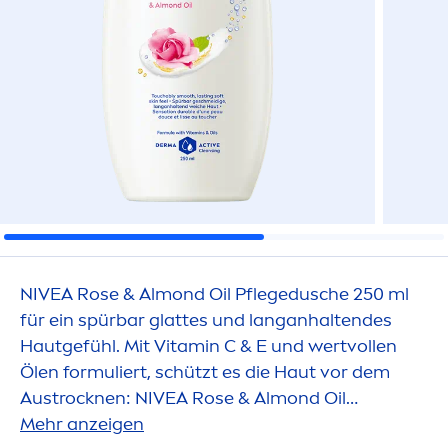
NIVEA
Rose
& Almond Oil Pflegedusche 250 ml
für ein spürbar glattes und langanhaltendes
Hautgefühl. Mit
Vitamin
C & E und wertvollen
Ölen formuliert, schützt es die Haut vor dem
Aust
rock
nen:
NIVEA
Rose
& Almond Oil
Pflegedusche.
Mehr anzeigen