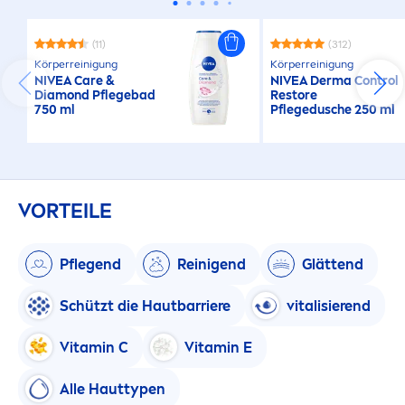
(11)
(312)
Körperreinigung
Körperreinigung
NIVEA
Care
&
NIVEA
Derma Control
Diamond Pflegebad
Restore
750 ml
Pflegedusche 250 ml
VORTEILE
Pflegend
Reinigend
Glättend
Schützt die Hautbarriere
vital
isierend
Vitamin
C
Vitamin
E
Alle Hauttypen