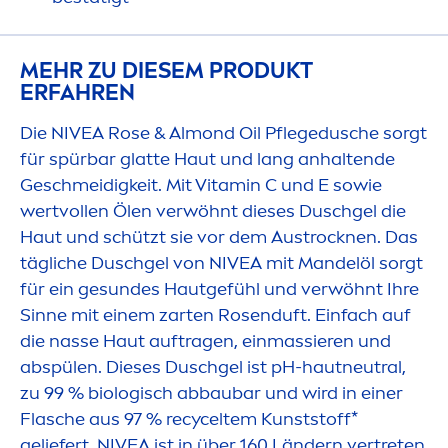
MEHR ZU DIESEM PRODUKT
ERFAHREN
Die
NIVEA
Rose
& Almond Oil Pflegedusche sorgt
für spürbar glatte Haut und lang anhaltende
Geschmeidigkeit. Mit
Vitamin
C und E sowie
wertvollen Ölen verwöhnt dieses Duschgel die
Haut und schützt sie vor dem Aust
rock
nen. Das
tägliche Duschgel von
NIVEA
mit Mandelöl sorgt
für ein ge
sun
des Hautgefühl und verwöhnt Ihre
Sinne mit einem zarten
Rose
nduft. Einfach auf
die nasse Haut auftragen, einmassieren und
abspülen. Dieses Duschgel ist pH-hautneutral,
zu 99 % biologisch abbaubar und wird in einer
Flasche aus 97 % recyceltem Kunststoff*
geliefert.
NIVEA
ist in über 160 Ländern vertreten