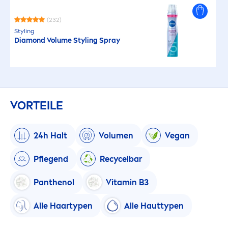
(232)
Styling
Diamond Volume Styling Spray
VORTEILE
24h Halt
Volu
men
Vegan
Pflegend
Recycelbar
Panthenol
Vitamin
B3
Alle Haartypen
Alle Hauttypen