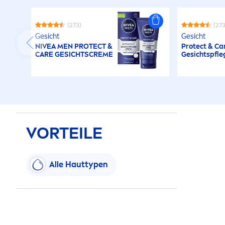
(273)
(273
Gesicht
Gesicht
NIVEA
MEN
PROTECT
&
Protect
&
Ca
CARE
GESICHTS
CREME
Gesichtspfl
VORTEILE
Alle Hauttypen