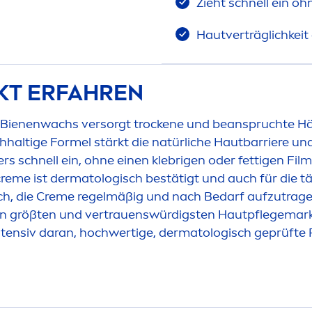
Zieht schnell ein oh
Hautverträglichkeit
KT ERFAHREN
 Bienenwachs versorgt t
rock
ene und beanspruchte Hän
chhaltige Formel stärkt die natürliche Hautbarriere u
s schnell ein, ohne einen klebrigen oder fettigen Film 
creme
ist dermatologisch bestätigt und auch für die 
ch, die
Creme
regelmäßig und nach Bedarf aufzutrag
en größten und vertrauenswürdigsten Hautpflegemarken
tensiv daran, hochwertige, dermatologisch geprüfte 