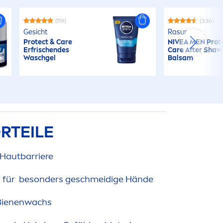
(119)
(336)
Gesicht
Rasur
Protect
&
Care
NIVEA
MEN
Prot
Erfrischendes
Care
After Shav
Waschgel
Balsam
RTEILE
 Hautbarriere​
 für ​ besonders geschmeidige Hände
Bienenwachs​