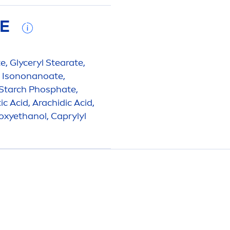
FE
te, Glyceryl Stearate,
yl Isononanoate,
 Starch Phosphate,
c Acid, Arachidic Acid,
oxyethanol, Caprylyl