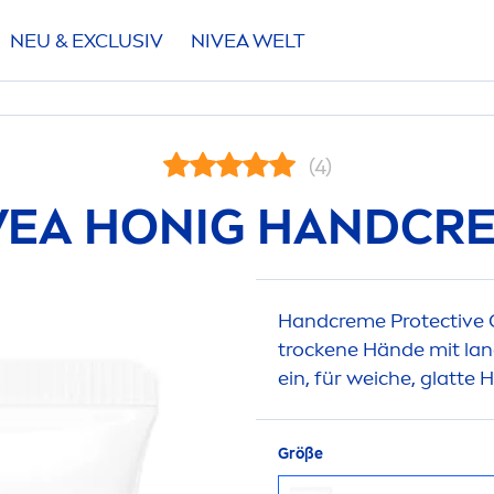
NEU & EXCLUSIV
NIVEA
WELT
(4)
VEA
HONIG HAND
CR
Hand
creme
Protect
ive
t
rock
ene Hände mit lan
ein, für weiche, glatte 
Größe