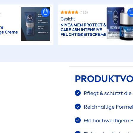
(435)
)
Gesicht
NIVEA
MEN
PROTECT
&
re
CARE
48H INTENSIVE
ege
Creme
FEUCHTIGKEITS
CREME
PRODUKTVO
Pflegt & schützt die
Reichhaltige Formel
Mit hochwertigem 