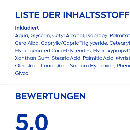
LISTE DER INHALTSSTOF
Inkludiert
Aqua
, Glycerin, Cetyl Alcohol, Isopropyl Palmita
Cera Alba, Caprylic/Capric Triglyceride, Cetear
Hydro
genated Coco-Glycerides,
Hydro
xypropyl
Xanthan Gum, Stearic Acid, Palmitic Acid, Myristi
Oleic Acid, Lauric Acid, Sodium
Hydro
xide, Phen
Glycol
BEWERTUNGEN
5,0