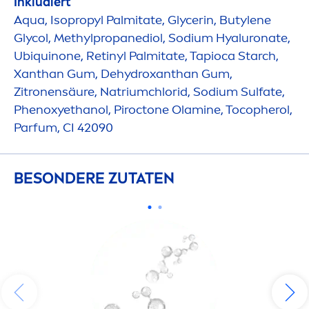
Inkludiert
Aqua
, Isopropyl Palmitate, Glycerin, Butylene
Glycol, Methylpropanediol, Sodium
Hyaluron
ate,
Ub
iq
uinone, Retinyl Palmitate, Tapioca Starch,
Xanthan Gum, De
hydro
xanthan Gum,
Zitronensäure, Natriumchlorid, Sodium Sulfate,
Phenoxyethanol, Piroctone Olamine, Tocopherol,
Parfum, CI 42090
BESONDERE ZUTATEN