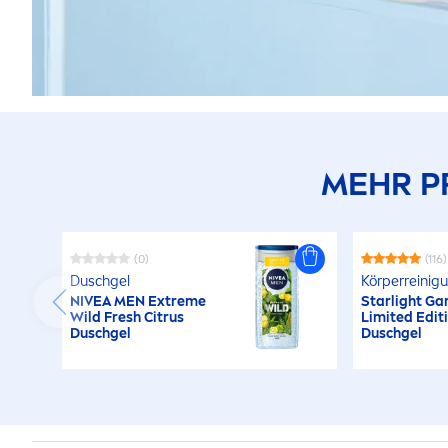
MEHR P
(0)
(116)
Duschgel
Körperreinig
NIVEA
MEN
Extreme
Starlight Ga
Wild
Fresh
Citrus
Limited Edit
Duschgel
Duschgel