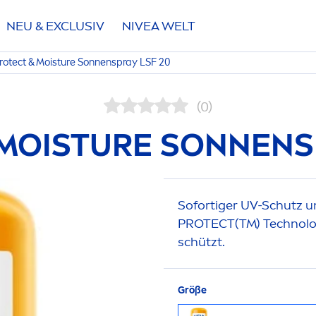
NEU & EXCLUSIV
NIVEA
WELT
rotect
& Moisture Sonnenspray LSF 20
(0)
MOISTURE SONNENSP
Sofortiger UV-Schutz u
PROTECT
(TM) Technolo
schützt.
Größe