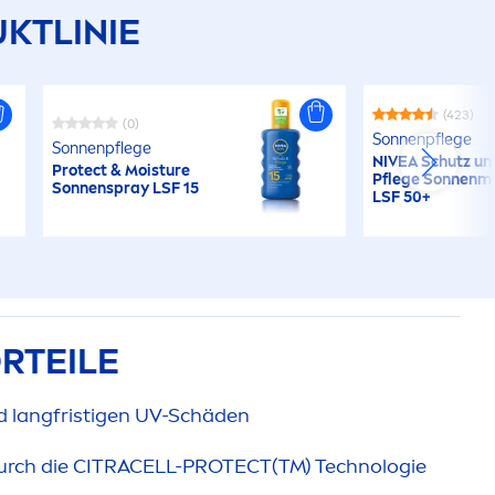
KTLINIE
(423)
(0)
Sonnenpflege
Sonnenpflege
NIVEA
Schutz un
Protect
& Moisture
Pflege Sonnenmi
Sonnenspray LSF 15
LSF 50+
RTEILE
d langfristigen UV-Schäden
urch die CITRACELL-
PROTECT
(TM) Technologie