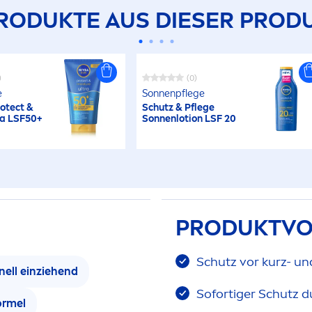
RODUKTE AUS DIESER PRODU
)
(0)
e
Sonnenpflege
otect
&
Schutz & Pflege
ra LSF50+
Sonnenlotion LSF 20
PRODUKTVO
Schutz vor kurz- un
nell einziehend
Sofortiger Schutz d
ormel