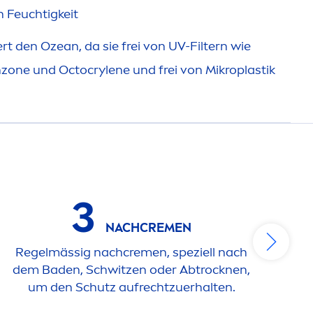
 Feuchtigkeit
rt den Ozean, da sie frei von UV-Filtern wie
zone und Octocrylene und frei von Mikroplastik
3
NACH
CREME
N
Regelmässig nach
creme
n, speziell nach
dem Baden, Schwitzen oder Abt
rock
nen,
um den Schutz aufrechtzuerhalten.