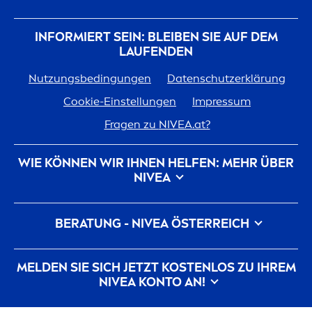
INFORMIERT SEIN: BLEIBEN SIE AUF DEM
LAUFENDEN
Nutzungsbedingungen
Datenschutzerklärung
Cookie-Einstellungen
Impressum
Fragen zu
NIVEA
.at?
WIE KÖNNEN WIR IHNEN HELFEN: MEHR ÜBER
NIVEA
Marken-Geschichte
Für
NIVEA
arbeiten
BERATUNG -
NIVEA
ÖSTERREICH
Nachhaltigkeit bei
NIVEA
Kontakt
Pickel auf der Wange
Pickel am Rücken
MELDEN SIE SICH JETZT KOSTENLOS ZU IHREM
Hyaluron
säure für die Haut
NIVEA
KONTO AN!
Was hilft gegen Falten?
Was ist Dexpanthenol?
Alle aktuellen Highlights, Pflegetipps,