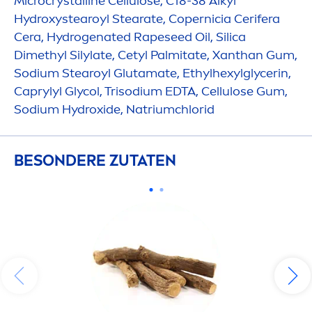
Microcrystalline Cellulose, C18-38 Alkyl
Hydro
xystearoyl Stearate, Copernicia Cerifera
Cera,
Hydro
genated Rapeseed Oil, Silica
Dimethyl Silylate, Cetyl Palmitate, Xanthan Gum,
Sodium Stearoyl Glutamate, Ethylhexylglycerin,
Caprylyl Glycol, Trisodium EDTA, Cellulose Gum,
Sodium
Hydro
xide, Natriumchlorid
BESONDERE ZUTATEN