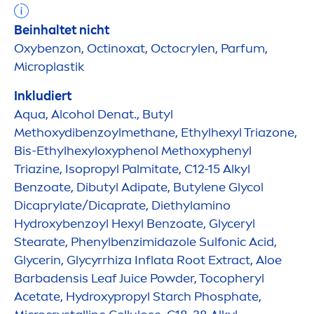
Beinhaltet nicht
Oxybenzon, Octinoxat, Octocrylen, Parfum,
Microplastik
Inkludiert
Aqua
, Alcohol Denat., Butyl
Methoxydibenzoylmethane, Ethylhexyl Triazone,
Bis-Ethylhexyloxyphenol Methoxyphenyl
Triazine, Isopropyl Palmitate, C12-15 Alkyl
Benzoate, Dibutyl Adipate, Butylene Glycol
Dicaprylate/Dicaprate, Diethylamino
Hydro
xybenzoyl Hexyl Benzoate, Glyceryl
Stearate, Phenylbenzimidazole Sulfonic Acid,
Glycerin, Glycyrrhiza Inflata Root Extract, Aloe
Barbadensis Leaf Juice Powder, Tocopheryl
Acetate,
Hydro
xypropyl Starch Phosphate,