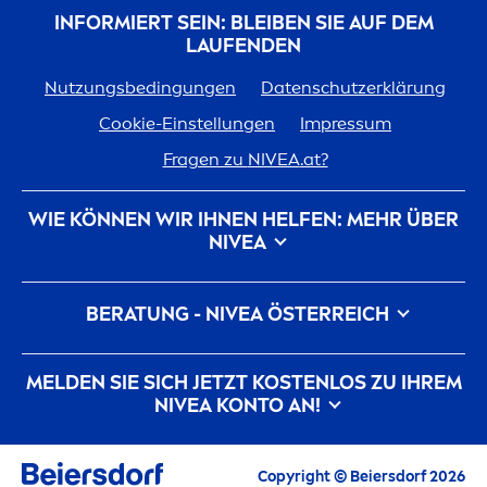
INFORMIERT SEIN: BLEIBEN SIE AUF DEM
LAUFENDEN
Nutzungsbedingungen
Datenschutzerklärung
Cookie-Einstellungen
Impressum
Fragen zu
NIVEA
.at?
WIE KÖNNEN WIR IHNEN HELFEN: MEHR ÜBER
NIVEA
Marken-Geschichte
Für
NIVEA
arbeiten
BERATUNG -
NIVEA
ÖSTERREICH
Nachhaltigkeit bei
NIVEA
Kontakt
Pickel auf der Wange
Pickel am Rücken
MELDEN SIE SICH JETZT KOSTENLOS ZU IHREM
Hyaluron
säure für die Haut
NIVEA
KONTO AN!
Was hilft gegen Falten?
Was ist Dexpanthenol?
Alle aktuellen Highlights, Pflegetipps,
Inspirationen, Angebote und gratis
Copyright © Beiersdorf 2026