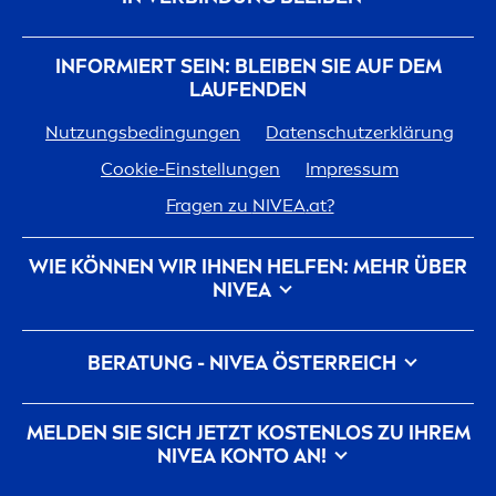
INFORMIERT SEIN: BLEIBEN SIE AUF DEM
LAUFENDEN
Nutzungsbedingungen
Datenschutzerklärung
Cookie-Einstellungen
Impressum
Fragen zu
NIVEA
.at?
WIE KÖNNEN WIR IHNEN HELFEN: MEHR ÜBER
NIVEA
Marken-Geschichte
Für
NIVEA
arbeiten
BERATUNG -
NIVEA
ÖSTERREICH
Nachhaltigkeit bei
NIVEA
Kontakt
Pickel auf der Wange
Pickel am Rücken
MELDEN SIE SICH JETZT KOSTENLOS ZU IHREM
Hyaluron
säure für die Haut
NIVEA
KONTO AN!
Was hilft gegen Falten?
Was ist Dexpanthenol?