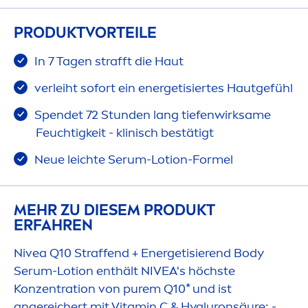
PRODUKTVORTEILE
In 7 Tagen strafft die Haut
verleiht sofort ein energetisiertes Hautgefühl
Spendet 72 Stunden lang tiefenwirksame
Feuchtigkeit - klinisch bestätigt
Neue leichte Serum-Lotion-Formel
MEHR ZU DIESEM PRODUKT
ERFAHREN
Nivea
Q10 Straffend + Energetisierend Body
Serum-Lotion enthält
NIVEA
's höchste
Konzentration von
pure
m Q10* und ist
angereichert mit
Vitamin
C &
Hyaluron
säure: -