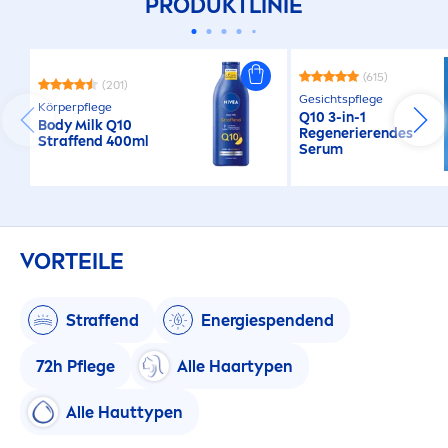
PRODUKTLINIE
(615)
(201)
Gesichtspflege
Körperpflege
Q10 3-in-1
Body Milk Q10
Regenerierendes
Straffend 400ml
Serum
VORTEILE
Straffend
Energiespendend
72h Pflege
Alle Haartypen
Alle Hauttypen