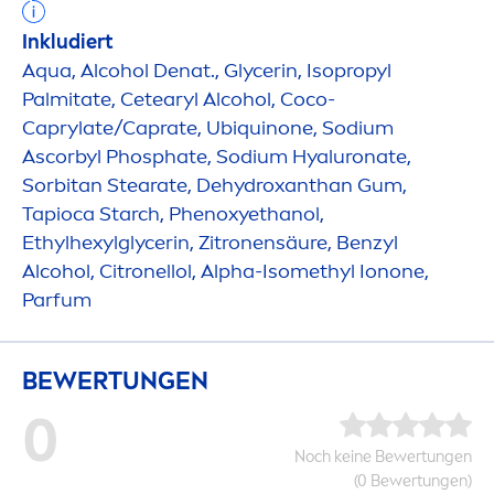
Inkludiert
Aqua
, Alcohol Denat., Glycerin, Isopropyl
Palmitate, Cetearyl Alcohol, Coco-
Caprylate/Caprate, Ub
iq
uinone, Sodium
Ascorbyl Phosphate, Sodium
Hyaluron
ate,
Sorbitan Stearate, De
hydro
xanthan Gum,
Tapioca Starch, Phenoxyethanol,
Ethylhexylglycerin, Zitronensäure, Benzyl
Alcohol, Citronellol, Alpha-Isomethyl Ionone,
Parfum
BEWERTUNGEN
0
Noch keine Bewertungen
(0 Bewertungen)