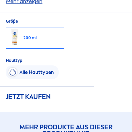
*Innerhalb des
Mehr anzeigen
NIVEA
Body Sorti
men
ts
Größe
200 ml
Hauttyp
Alle Hauttypen
JETZT KAUFEN
MEHR PRODUKTE AUS DIESER