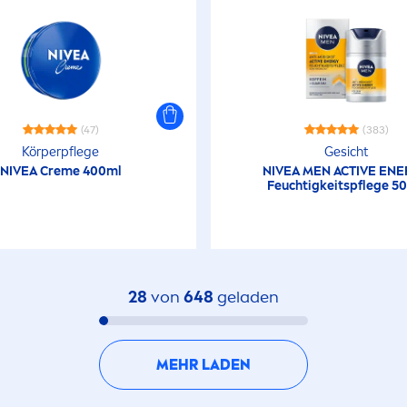
(47)
(383)
Körperpflege
Gesicht
NIVEA
Creme
400ml
NIVEA
MEN
ACTIVE
ENE
Feuchtigkeitspflege 50
28
von
648
geladen
MEHR LADEN