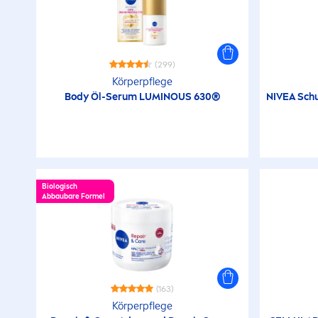
(299)
Körperpflege
Body Öl-Serum
LUMINOUS
630®
NIVEA
Schu
Biologisch
Abbaubare Formel
(163)
Körperpflege