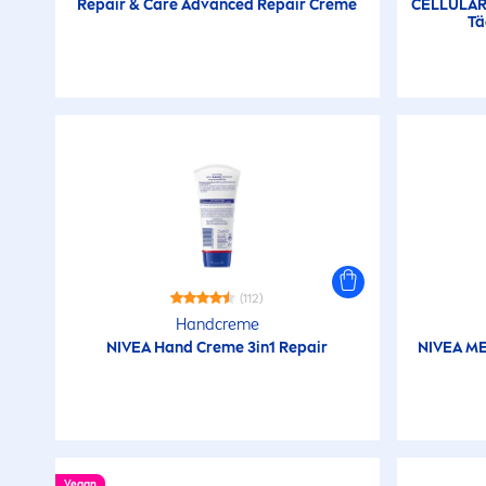
Repair
&
Care
Advanced
Repair
Creme
CELLULA
Tä
(112)
Hand
creme
NIVEA
Hand
Creme
3in1
Repair
NIVEA
M
Vegan