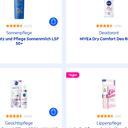
(423)
(216)
Sonnenpflege
Deodorant
tz und Pflege Sonnenmilch LSF
NIVEA
Dry Comfort Deo R
50+
Vegan
(835)
(49)
Gesichtspflege
Lip
penpflege