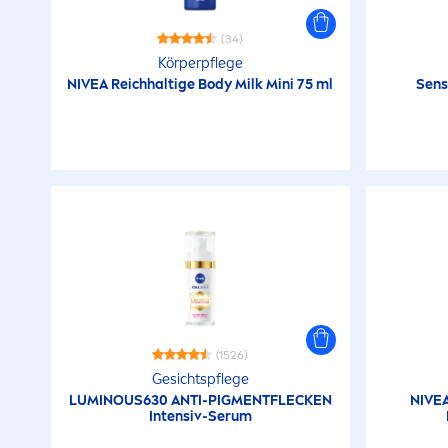
(34)
Körperpflege
NIVEA
Reichhaltige Body Milk Mini 75 ml
Sens
(1526)
Gesichtspflege
LUMINOUS
630 ANTI-PIG
MEN
TFLECKEN
NIVE
Intensiv-Serum