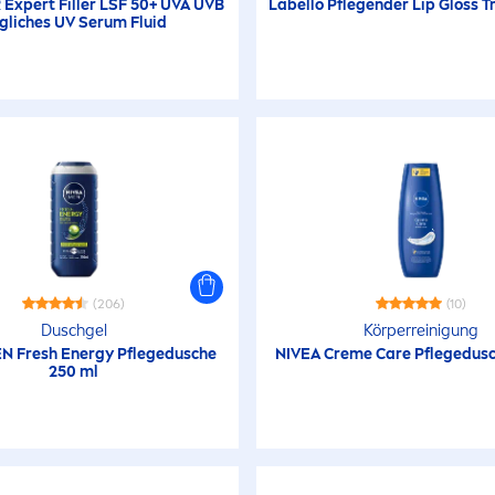
R
Expert
Filler
LSF 50+ UVA UVB
Labello
Pflegender
Lip
Gloss T
gliches UV Serum Fluid
(206)
(10)
Duschgel
Körperreinigung
EN
Fresh
Energy Pflegedusche
NIVEA
Creme
Care
Pflegedusc
250 ml