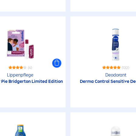
(4)
(132)
Lip
penpflege
Deodorant
 Pie Bridgerton Limited Edition
Derma Control
Sensitive
De