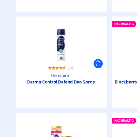
NACHHALTIG
(101)
Deodorant
Derma Control Defend Deo Spray
Black
berry
NACHHALTIG