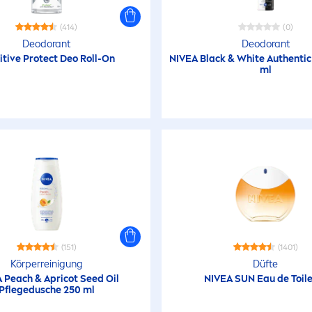
(414)
(0)
Deodorant
Deodorant
itive
Protect
Deo Roll-On
NIVEA
Black
&
White
Authentic
ml
(151)
(1401)
Körperreinigung
Düfte
A
Peach & Apricot Seed Oil
NIVEA
SUN
Eau de Toil
Pflegedusche 250 ml