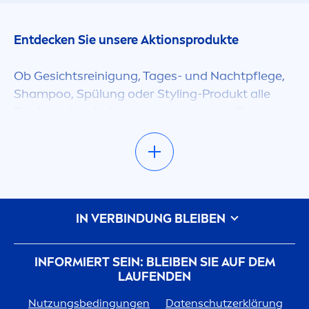
Entdecken Sie unsere Aktionsprodukte
Ob Gesichtsreinigung, Tages- und Nachtpflege,
Shampoo, Spülung oder Styling-Produkt alle
Produkte hier haben eins gemeinsam: Sie
bekom
men
Sie im
NIVEA
.at Online Shop
günstiger! Natürlich entsprechen alle diese
Produkte noch immer unseren hohen
Qualitätsansprüchen, Sie können also getrost
bestellen – Haken gibt es bei diesen Aktionen
IN VERBINDUNG BLEIBEN
keinen.
Wiederkom
men
lohnt sich!
INFORMIERT SEIN: BLEIBEN SIE AUF DEM
LAUFENDEN
Schauen Sie immer wieder in unserem Sale
Nutzungsbedingungen
Datenschutzerklärung