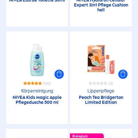
NIVEA
Eau de Toilette 30ml
NIVEA
Hyaluron
Cellular
Expert 3in1 Pflege Cushion
hell
(130)
(0)
Körperreinigung
Lip
penpflege
NIVEA
Kids Magic Apple
Peach Tea Bridgerton
Pflegedusche 500 ml
Limited Edition
Biologisch