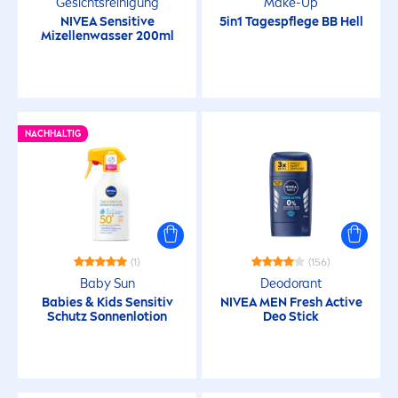
Gesichtsreinigung
Make-Up
NIVEA
Sensitive
5in1 Tagespflege BB Hell
Mizellenwasser 200ml
NACHHALTIG
(1)
(156)
Baby
Sun
Deodorant
Babies & Kids Sensitiv
NIVEA
MEN
Fresh
Active
Schutz Sonnenlotion
Deo Stick