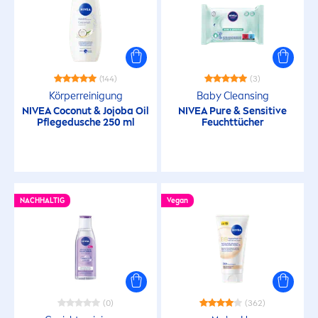
(144)
(3)
Körperreinigung
Baby Cleansing
NIVEA
Coconut & Jojoba Oil
NIVEA
Pure
&
Sensitive
Pflegedusche 250 ml
Feuchttücher
NACHHALTIG
Vegan
(0)
(362)