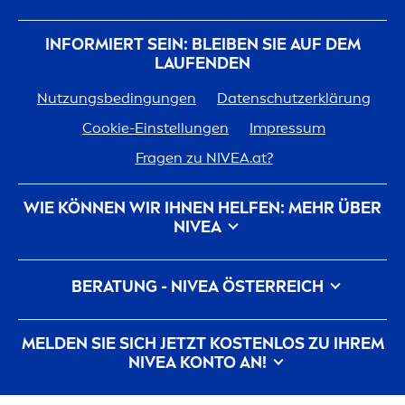
INFORMIERT SEIN: BLEIBEN SIE AUF DEM
LAUFENDEN
Nutzungsbedingungen
Datenschutzerklärung
Cookie-Einstellungen
Impressum
Fragen zu
NIVEA
.at?
WIE KÖNNEN WIR IHNEN HELFEN: MEHR ÜBER
NIVEA
Marken-Geschichte
Für
NIVEA
arbeiten
BERATUNG -
NIVEA
ÖSTERREICH
Nachhaltigkeit bei
NIVEA
Kontakt
Pickel auf der Wange
Pickel am Rücken
MELDEN SIE SICH JETZT KOSTENLOS ZU IHREM
Hyaluron
säure für die Haut
NIVEA
KONTO AN!
Was hilft gegen Falten?
Was ist Dexpanthenol?
Alle aktuellen Highlights, Pflegetipps,