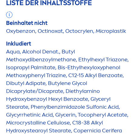
LISTE DER INHALTSSTOFFE
Beinhaltet nicht
Oxybenzon, Octinoxat, Octocrylen, Microplastik
Inkludiert
Aqua
, Alcohol Denat., Butyl
Methoxydibenzoylmethane, Ethylhexyl Triazone,
Isopropyl Palmitate, Bis-Ethylhexyloxyphenol
Methoxyphenyl Triazine, C12-15 Alkyl Benzoate,
Dibutyl Adipate, Butylene Glycol
Dicaprylate/Dicaprate, Diethylamino
Hydro
xybenzoyl Hexyl Benzoate, Glyceryl
Stearate, Phenylbenzimidazole Sulfonic Acid,
Glycyrrhetinic Acid, Glycerin, Tocopheryl Acetate,
Microcrystalline Cellulose, C18-38 Alkyl
Hydro
xystearoyl Stearate, Copernicia Cerifera