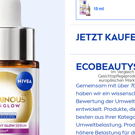
15 ml
JETZT KAUF
ECO
BEAUTY
Im Vergleich
Gesichtspflegeprod
europäischen Markt
Gemeinsam mit über 7
haben wir ein wissensc
Bewertung der Umwelt
entwickelt. Produkte, d
UM
besten aus ihrer Kateg
Umweltbelastung. Produk
höhere Belastung für d