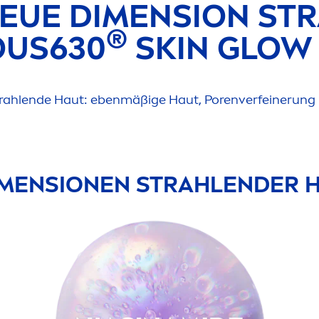
EUE DI
MEN
SION ST
®
OUS
630
SKIN
GLOW 
strahlende Haut: ebenmäßige Haut, Porenverfeinerung 
MEN
SIONEN STRAHLENDER 