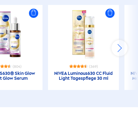
(804)
(369)
S
630®
Skin
Glow
NIVEA
Luminous
630 CC Fluid
NI
nt Glow Serum
Light Tagespflege 30 ml
Me