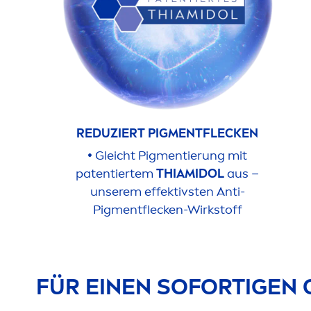
REDUZIERT PIG
MEN
TFLECKEN
•
Gleicht Pig
men
tierung mit
patentiertem
THIAMIDOL
aus –
unserem effektivsten Anti-
Pig
men
tflecken-Wirkstoff
FÜR EINEN SOFORTIGEN G