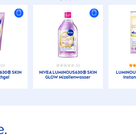
(0)
(0)
630®
SKIN
NIVEA
LUMINOUS
630®
SKIN
LUMINOU
hgel
GLOW Mizellenwasser
Insta
e.