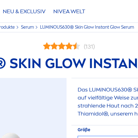
NEU & EXCLUSIV
NIVEA
WELT
Produkte
Serum
LUMINOUS
630®
Skin
Glow Instant Glow Serum
(131)
®
SKIN
GLOW INSTAN
Das
LUMINOUS
630®
S
auf vielfältige Weise z
strahlende Haut nach 2
Thiamidol®, unserem 
Größe