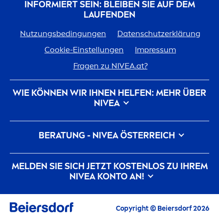
INFORMIERT SEIN: BLEIBEN SIE AUF DEM
LAUFENDEN
Nutzungsbedingungen
Datenschutzerklärung
Cookie-Einstellungen
Impressum
Fragen zu
NIVEA
.at?
WIE KÖNNEN WIR IHNEN HELFEN: MEHR ÜBER
NIVEA
Marken-Geschichte
Für
NIVEA
arbeiten
BERATUNG -
NIVEA
ÖSTERREICH
Nachhaltigkeit bei
NIVEA
Kontakt
Pickel auf der Wange
Pickel am Rücken
MELDEN SIE SICH JETZT KOSTENLOS ZU IHREM
Hyaluron
säure für die Haut
NIVEA
KONTO AN!
Was hilft gegen Falten?
Was ist Dexpanthenol?
Alle aktuellen Highlights, Pflegetipps,
Inspirationen, Angebote und gratis
Copyright © Beiersdorf 2026