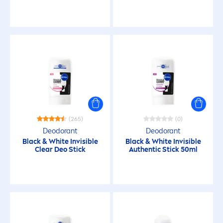
Invisible for Black & White
Limited edition
Men Sensitive
Pearl & Beauty
(265)
(0)
Protect & Care
Deodorant
Deodorant
Black
&
White
Invisible
Black
&
White
Invisible
Clear Deo Stick
Authentic Stick 50ml
Sensitive
Sensitive Protect
HAUTTYP