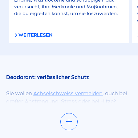
verursacht, ihre Merkmale und Maßnah
men
,
die du ergreifen kannst, um sie loszuwerden.
WEITERLESEN
Deodorant: verlässlicher Schutz
Sie wollen
Achselschweiss vermeiden
,
auch bei
großer Anstrengung,
Stress
oder bei Hitze?
Schwitzen ist eine normale Reaktion, mit der
unser Körper seine Temperatur reguliert.
Allerdings kann Schweiß auch zu
unangeneh
men
Gerüchen und starker