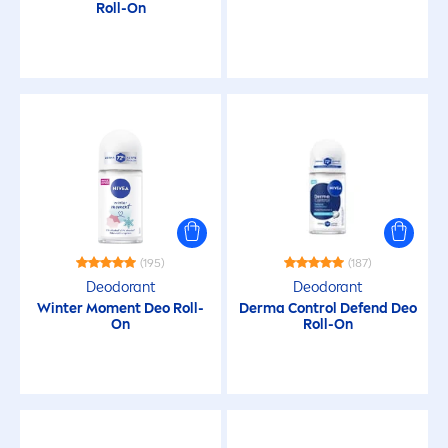
Roll-On
(195)
(187)
Deodorant
Deodorant
Winter Mo
men
t Deo Roll-
Derma Control Defend Deo
On
Roll-On