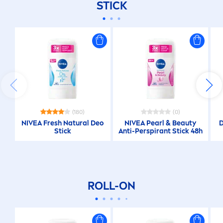
STICK
(180)
(0)
NIVEA
Fresh
Natural
Deo
NIVEA
Pearl
&
Beauty
D
Stick
Anti-Perspirant Stick 48h
ROLL-ON