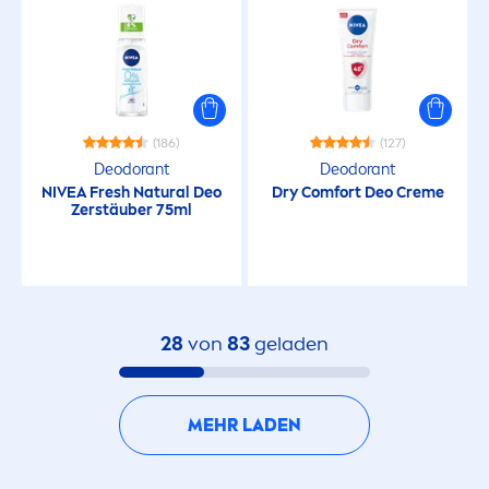
(186)
(127)
Deodorant
Deodorant
NIVEA
Fresh
Natural
Deo
Dry Comfort Deo
Creme
Zerstäuber 75ml
28
von
83
geladen
MEHR LADEN