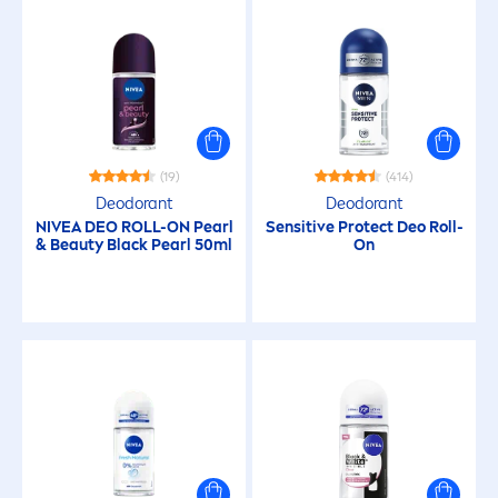
(19)
(414)
Deodorant
Deodorant
NIVEA
DEO ROLL-ON
Pearl
Sensitive
Protect
Deo Roll-
&
Beauty
Black
Pearl
50ml
On