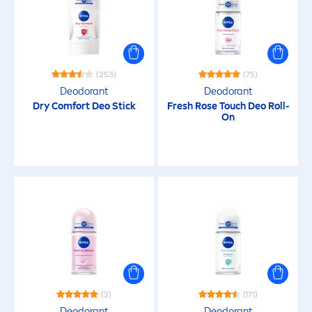
Alle Hauttypen
Normale Haut
(253)
(75)
Deodorant
Deodorant
Dry Comfort Deo Stick
Fresh
Rose
Touch Deo Roll-
Sensible Haut
On
PRODUKTKATEGORIE
Körper
Männer
AUSGEWÄHLTE FILTER
(2)
(171)
Deodorant
Deodorant