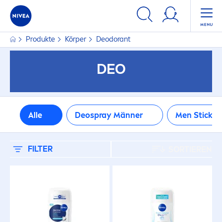
FILTER
Produkte
Körper
Deodorant
PRODUKTREIHE
DEO
Derma Control
Dry
Alle
Deospray Männer
Men
Stick
Dry Comfort
FILTER
SORTIEREN
Dry Fresh
Fresh