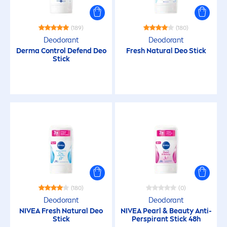
Fresh Active
Fresh Comfort
(189)
(180)
Deodorant
Deodorant
Derma Control Defend Deo
Fresh
Natural
Deo Stick
Fresh Flower
Stick
Fresh Natural
Fresh Natural Mist
Fresh Ocean
Fresh Pure
(180)
(0)
Deodorant
Deodorant
Fresh Summer
NIVEA
Fresh
Natural
Deo
NIVEA
Pearl
&
Beauty
Anti-
Stick
Perspirant Stick 48h