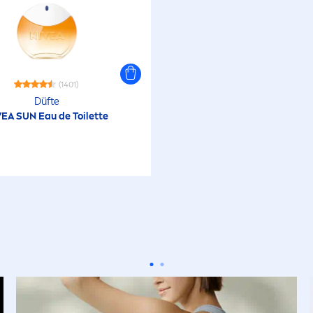
(1401)
Düfte
VEA
SUN
Eau de Toilette