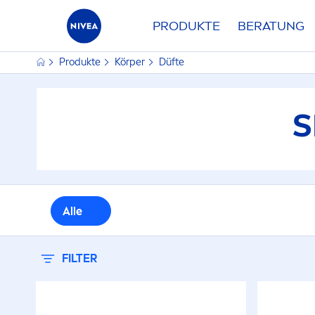
PRODUKTE
BERATUNG
Produkte
Körper
Düfte
EIGENSCHAFTEN
PRODU
S
Erfrischend
D
NIVEA Duft
G
AUSGEWÄ
Alle
S
FILTER