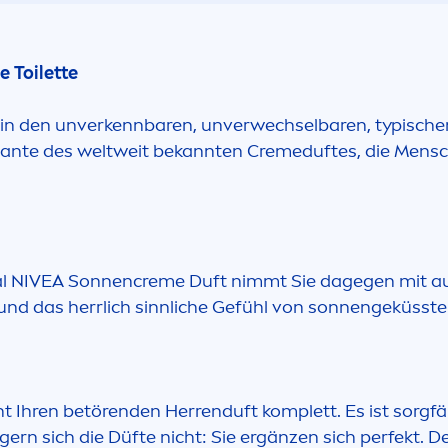
e Toilette
 in den unverkennbaren, unverwechselbaren, typische
riante des weltweit bekannten
Creme
duftes, die
Men
sc
l
NIVEA
Sonnen
creme
Duft nimmt Sie dagegen mit auf
und das herrlich sinnliche Gefühl von sonnengeküsste
 Ihren betörenden Herrenduft komplett. Es ist sorgfäl
n sich die Düfte nicht: Sie ergänzen sich perfekt. De