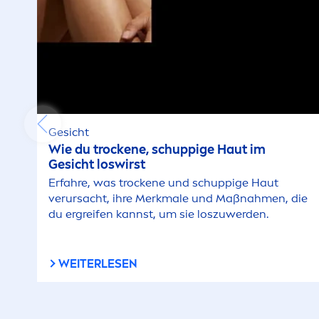
Gesicht
Wie du t
rock
ene, schuppige Haut im
Gesicht loswirst
Erfahre, was t
rock
ene und schuppige Haut
verursacht, ihre Merkmale und Maßnah
men
, die
du ergreifen kannst, um sie loszuwerden.
WEITERLESEN