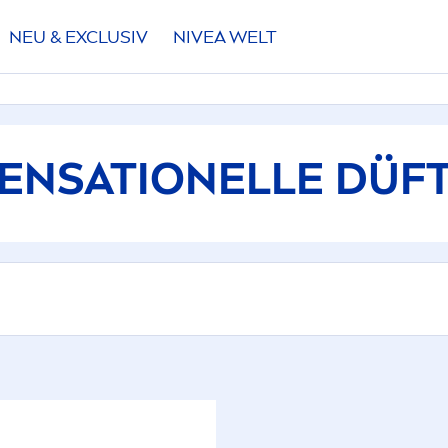
NEU & EXCLUSIV
NIVEA
WELT
FILTER
KTTYP
ENSATION
ELLE DÜF
üfte
eschenke
HLTE FILTER
onnenpflege
AUSWÄHLEN