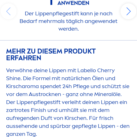
1
ANWENDEN
Der
Lip
penpflegestift kann je nach
Bedarf mehrmals täglich angewendet
werden.
MEHR ZU DIESEM PRODUKT
ERFAHREN
Verwöhne deine
Lip
pen mit
Labello
Cherry
Shine
. Die Formel mit natürlichen Ölen und
Kirscharoma spendet 24h Pflege und schützt sie
vor dem Aust
rock
nen - ganz ohne Mineralöle.
Der
Lip
penpflegestift verleiht deinen
Lip
pen ein
zartrotes Finish und umhüllt sie mit dem
aufregenden Duft von Kirschen. Für frisch
aussehende und spürbar gepflegte
Lip
pen - den
ganzen Tag.