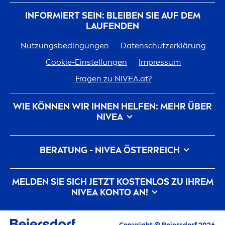
INFORMIERT SEIN: BLEIBEN SIE AUF DEM
LAUFENDEN
Nutzungsbedingungen
Datenschutzerklärung
Cookie-Einstellungen
Impressum
Fragen zu
NIVEA
.at?
WIE KÖNNEN WIR IHNEN HELFEN: MEHR ÜBER
NIVEA
Marken-Geschichte
Für
NIVEA
arbeiten
BERATUNG -
NIVEA
ÖSTERREICH
Nachhaltigkeit bei
NIVEA
Kontakt
Pickel auf der Wange
Pickel am Rücken
MELDEN SIE SICH JETZT KOSTENLOS ZU IHREM
Hyaluron
säure für die Haut
NIVEA
KONTO AN!
Was hilft gegen Falten?
Was ist Dexpanthenol?
Alle aktuellen Highlights, Pflegetipps,