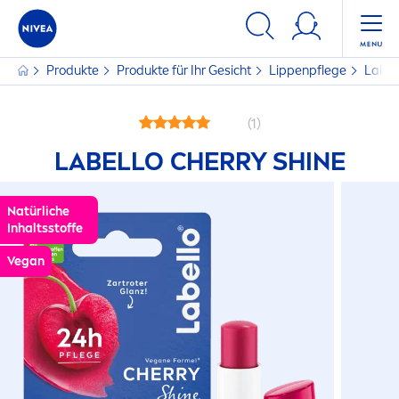
Produkte
Produkte für Ihr Gesicht
Lip
penpflege
Label
(1)
LABELLO
CHERRY
SHINE
Natürliche
Inhaltsstoffe
Vegan