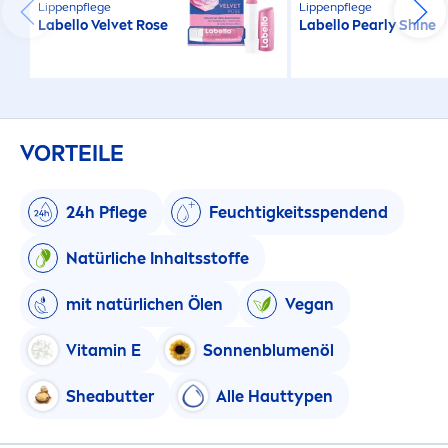
Lip
penpflege
Lip
penpflege
Labello
Velvet
Rose
Labello
Pearl
y
Shine
VORTEILE
24h Pflege
Feuchtigkeitsspendend
Natürliche Inhaltsstoffe
mit natürlichen Ölen
Vegan
Vitamin
E
Sonnenblu
men
öl
Shea
butter
Alle Hauttypen