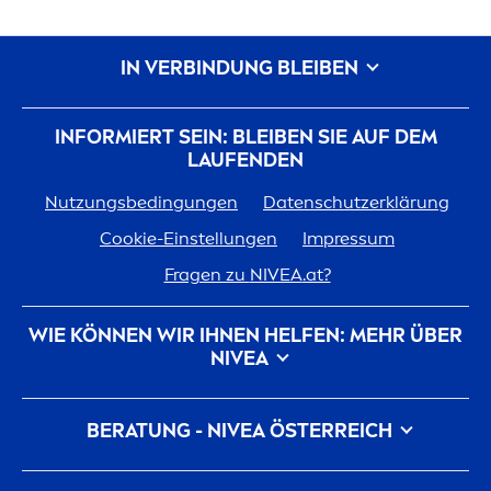
IN VERBINDUNG BLEIBEN
INFORMIERT SEIN: BLEIBEN SIE AUF DEM
LAUFENDEN
Nutzungsbedingungen
Datenschutzerklärung
Cookie-Einstellungen
Impressum
Fragen zu
NIVEA
.at?
WIE KÖNNEN WIR IHNEN HELFEN: MEHR ÜBER
NIVEA
Marken-Geschichte
Für
NIVEA
arbeiten
BERATUNG -
NIVEA
ÖSTERREICH
Nachhaltigkeit bei
NIVEA
Kontakt
Pickel auf der Wange
Pickel am Rücken