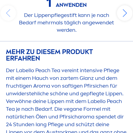
1
ANWENDEN
Der
Lip
penpflegestift kann je nach
Bedarf mehrmals täglich angewendet
werden.
MEHR ZU DIESEM PRODUKT
ERFAHREN
Der
Labello
Peach Tea vereint intensive Pflege
mit einem Hauch von zartem Glanz und dem
fruchtigen Aroma von saftigen Pfirsichen für
unwiderstehliche schöne und gepflegte
Lip
pen.
Verwöhne deine
Lip
pen mit dem
Labello
Peach
Tea je nach Bedarf. Die vegane Formel mit
natürlichen Ölen und Pfirsicharoma spendet dir
24 Stunden lang Pflege und schützt deine
Lip
pen vor dem Aust
rock
nen und das ganz ohne