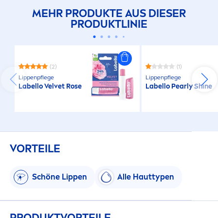
MEHR PRODUKTE AUS DIESER
PRODUKTLINIE
(2)
(1)
Lip
penpflege
Lip
penpflege
Labello
Velvet
Rose
Labello
Pearl
y
Shine
VORTEILE
Schöne
Lip
pen
Alle Hauttypen
PRODUKTVORTEILE