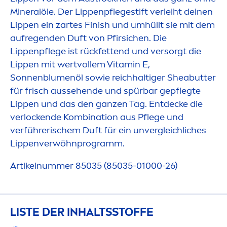
Mineralöle. Der
Lip
penpflegestift verleiht deinen
Lip
pen ein zartes Finish und umhüllt sie mit dem
aufregenden Duft von Pfirsichen. Die
Lip
penpflege ist rückfettend und versorgt die
Lip
pen mit wertvollem
Vitamin
E,
Sonnenblu
men
öl sowie reichhaltiger Shea
butter
für frisch aussehende und spürbar gepflegte
Lip
pen und das den ganzen Tag. Entdecke die
verlockende Kombination aus Pflege und
verführerischem Duft für ein unvergleichliches
Lip
penverwöhnprogramm.
Artikelnummer 85035 (85035-01000-26)
LISTE DER INHALTSSTOFFE