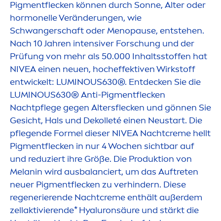
Pig
men
tflecken können durch Sonne, Alter oder
hormonelle Veränderungen, wie
Schwangerschaft oder
Men
opause, entstehen.
Nach 10 Jahren intensiver Forschung und der
Prüfung von mehr als 50.000 Inhaltsstoffen hat
NIVEA
einen neuen, hocheffektiven Wirkstoff
entwickelt:
LUMINOUS
630®. Entdecken Sie die
LUMINOUS
630® Anti-Pig
men
tflecken
Nachtpflege gegen Altersflecken und gönnen Sie
Gesicht, Hals und Dekolleté einen Neustart. Die
pflegende Formel dieser
NIVEA
Nacht
creme
hellt
Pig
men
tflecken in nur 4 Wochen sichtbar auf
und reduziert ihre Größe. Die Produktion von
Melanin wird ausbalanciert, um das Auftreten
neuer Pig
men
tflecken zu verhindern. Diese
regenerierende Nacht
creme
enthält außerdem
zellaktivierende*
Hyaluron
säure und stärkt die