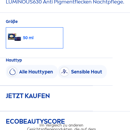
LUMINOUS
630 Anti Pig
men
tflecken Nachtpflege.
Größe
50 ml
Hauttyp
Alle Hauttypen
Sensible Haut
JETZT KAUFEN
ECO
BEAUTY
SCORE
Im Vergleich zu anderen
Gesichtspflegeprodukten, die auf dem