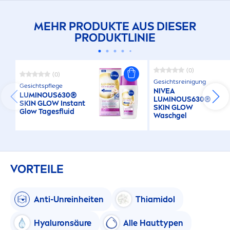
MEHR PRODUKTE AUS DIESER
PRODUKTLINIE
(0)
(0)
Gesichtsreinigung
Gesichtspflege
NIVEA
LUMINOUS
630®
LUMINOUS
630®
SKIN
GLOW Instant
SKIN
GLOW
Glow Tagesfluid
Waschgel
VORTEILE
Anti-Unreinheiten
Thiamidol
Hyaluron
säure
Alle Hauttypen