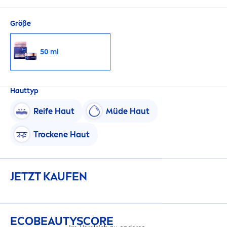
Morgen.
Größe
50 ml
Hauttyp
Reife Haut
Müde Haut
T
rock
ene Haut
JETZT KAUFEN
ECO
BEAUTY
SCORE