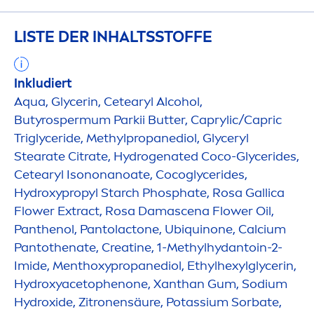
LISTE DER INHALTSSTOFFE
Inkludiert
Aqua
, Glycerin, Cetearyl Alcohol,
Butyrospermum Parkii
Butter
, Caprylic/Capric
Triglyceride, Methylpropanediol, Glyceryl
Stearate Citrate,
Hydro
genated Coco-Glycerides,
Cetearyl Isononanoate, Cocoglycerides,
Hydro
xypropyl Starch Phosphate, Rosa Gallica
Flower Extract, Rosa Damascena Flower Oil,
Panthenol, Pantolactone, Ub
iq
uinone, Calcium
Pantothenate, Creatine, 1-Methylhydantoin-2-
Imide,
Men
thoxypropanediol, Ethylhexylglycerin,
Hydro
xyacetophenone, Xanthan Gum, Sodium
Hydro
xide, Zitronensäure, Potassium Sorbate,