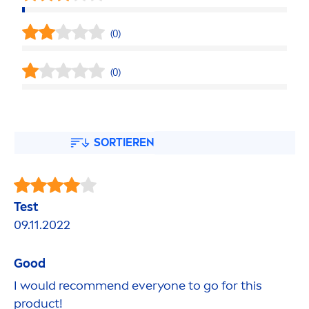
(0)
(0)
SORTIEREN
Test
09.11.2022
Good
I would recom
men
d everyone to go for this
product!