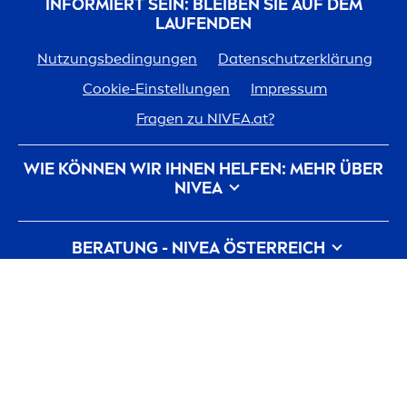
INFORMIERT SEIN: BLEIBEN SIE AUF DEM
LAUFENDEN
Nutzungsbedingungen
Datenschutzerklärung
Cookie-Einstellungen
Impressum
Fragen zu
NIVEA
.at?
WIE KÖNNEN WIR IHNEN HELFEN: MEHR ÜBER
NIVEA
Marken-Geschichte
Für
NIVEA
arbeiten
BERATUNG -
NIVEA
ÖSTERREICH
Nachhaltigkeit bei
NIVEA
Kontakt
Pickel auf der Wange
Pickel am Rücken
MELDEN SIE SICH JETZT KOSTENLOS ZU IHREM
Hyaluron
säure für die Haut
NIVEA
KONTO AN!
Was hilft gegen Falten?
Was ist Dexpanthenol?
Alle aktuellen Highlights, Pflegetipps,
Inspirationen, Angebote und gratis
Copyright © Beiersdorf 2026