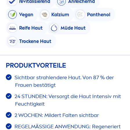
re
vital
isierend
Anreichernd
Vegan
Kalzium
Panthenol
Reife Haut
Müde Haut
T
rock
ene Haut
PRODUKTVORTEILE
Sichtbar strahlendere Haut. Von 87 % der
Frauen bestätigt
24 STUNDEN: Versorgt die Haut Intensiv mit
Feuchtigkeit
2 WOCHEN: Mildert Falten sichtbar
REGELMÄSSIGE ANWENDUNG: Regeneriert