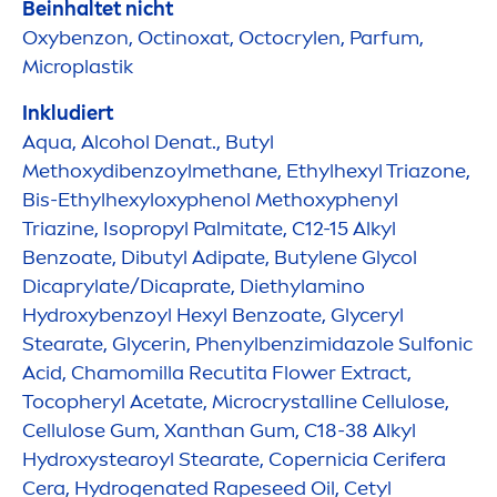
Beinhaltet nicht
Oxybenzon, Octinoxat, Octocrylen, Parfum,
Microplastik
Inkludiert
Aqua
, Alcohol Denat., Butyl
Methoxydibenzoylmethane, Ethylhexyl Triazone,
Bis-Ethylhexyloxyphenol Methoxyphenyl
Triazine, Isopropyl Palmitate, C12-15 Alkyl
Benzoate, Dibutyl Adipate, Butylene Glycol
Dicaprylate/Dicaprate, Diethylamino
Hydro
xybenzoyl Hexyl Benzoate, Glyceryl
Stearate, Glycerin, Phenylbenzimidazole Sulfonic
Acid, Chamomilla Recutita Flower Extract,
Tocopheryl Acetate, Microcrystalline Cellulose,
Cellulose Gum, Xanthan Gum, C18-38 Alkyl
Hydro
xystearoyl Stearate, Copernicia Cerifera
Cera,
Hydro
genated Rapeseed Oil, Cetyl