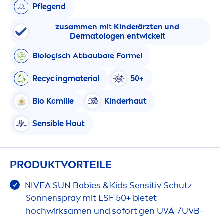
Pflegend
zusam
men
mit Kinderärzten und
Dermatologen entwickelt
Biologisch Abbaubare Formel
Recyclingmaterial
50+
Bio Kamille
Kinderhaut
Sensible Haut
PRODUKTVORTEILE
NIVEA
SUN
Babies & Kids Sensitiv Schutz
Sonnenspray mit LSF 50+ bietet
hochwirksa
men
und sofortigen UVA-/UVB-