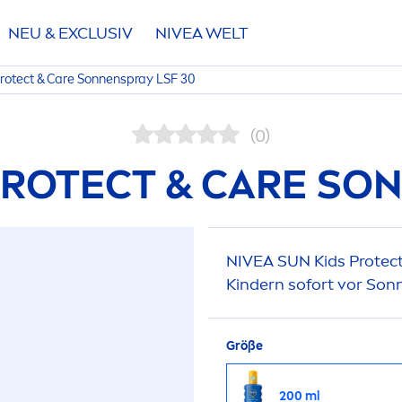
NEU & EXCLUSIV
NIVEA
WELT
rotect
&
Care
Sonnenspray LSF 30
(0)
PROTECT
&
CARE
SON
NIVEA
SUN
Kids
Protec
Kindern sofort vor Son
Größe
200 ml