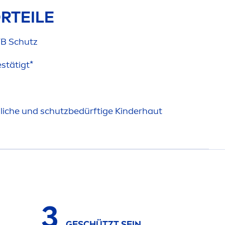
RTEILE
VB Schutz
stätigt*
dliche und schutzbedürftige Kinderhaut
3
GESCHÜTZT SEIN