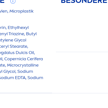
FE
BESONDERE
len, Microplastik
rin, Ethylhexyl
nyl Triazine, Butyl
tylene Glycol
ceryl Stearate,
dalus Dulcis Oil,
, Copernicia Cerifera
e, Microcrystalline
l Glycol, Sodium
risodium EDTA, Sodium