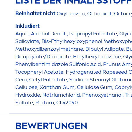
LISTE DER INHALTSSTOF
Beinhaltet nicht
Oxybenzon, Octinoxat, Octocry
Inkludiert
Aqua
, Alcohol Denat., Isopropyl Palmitate, Glyce
Salicylate, Bis-Ethylhexyloxyphenol Methoxyphe
Methoxydibenzoylmethane, Dibutyl Adipate, Bu
Dicaprylate/Dicaprate, Ethylhexyl Triazone, Gly
Phenylbenzimidazole Sulfonic Acid, Prunus Amyg
Tocopheryl Acetate,
Hydro
genated Rapeseed Oil
Cera, Cetyl Palmitate, Sodium Stearoyl Glutamat
Cellulose, Xanthan Gum, Cellulose Gum, Capryly
Hydro
xide, Natriumchlorid, Phenoxyethanol, T
Sulfate, Parfum, CI 42090
BEWERTUNGEN