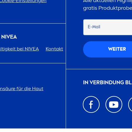
Alle aktuellen Highl
Cookie-Einstellungen
gratis Produktprob
E-Mail
R
NIVEA
tigkeit bei
NIVEA
Kontakt
WEITER
IN VERBINDUNG BL
on
säure für die Haut