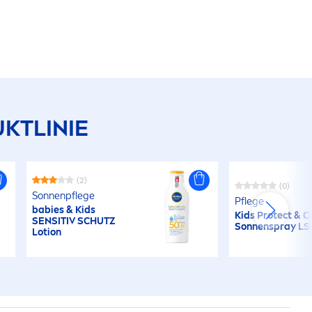
KTLINIE
(2)
(0)
Sonnenpflege
Pflege
babies & Kids
Kids
Protect
&
C
SENSITIV SCHUTZ
Sonnenspray LS
Lotion