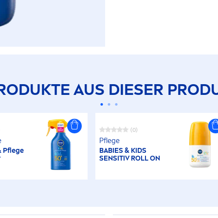
RODUKTE AUS DIESER PRODU
)
(0)
e
Pflege
& Pflege
BABIES & KIDS
y
SENSITIV ROLL ON