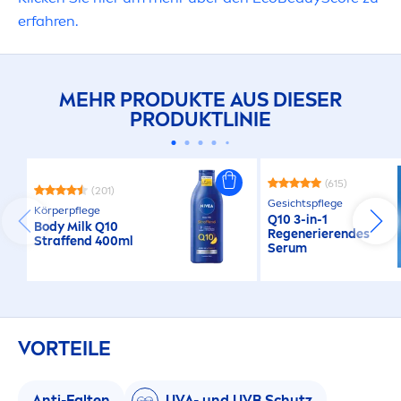
erfahren.
MEHR PRODUKTE AUS DIESER
PRODUKTLINIE
(615)
(201)
Gesichtspflege
Körperpflege
Q10 3-in-1
Body Milk Q10
Regenerierendes
Straffend 400ml
Serum
VORTEILE
Anti-Falten
UVA- und UVB Schutz