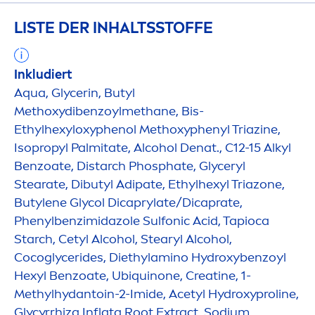
LISTE DER INHALTSSTOFFE
Inkludiert
Aqua
, Glycerin, Butyl
Methoxydibenzoylmethane, Bis-
Ethylhexyloxyphenol Methoxyphenyl Triazine,
Isopropyl Palmitate, Alcohol Denat., C12-15 Alkyl
Benzoate, Distarch Phosphate, Glyceryl
Stearate, Dibutyl Adipate, Ethylhexyl Triazone,
Butylene Glycol Dicaprylate/Dicaprate,
Phenylbenzimidazole Sulfonic Acid, Tapioca
Starch, Cetyl Alcohol, Stearyl Alcohol,
Cocoglycerides, Diethylamino
Hydro
xybenzoyl
Hexyl Benzoate, Ub
iq
uinone, Creatine, 1-
Methylhydantoin-2-Imide, Acetyl
Hydro
xyproline,
Glycyrrhiza Inflata Root Extract, Sodium