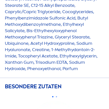
Stearate SE, C12-15 Alkyl Benzoate,
Caprylic/Capric Triglyceride, Cocoglycerides,
Phenylbenzimidazole Sulfonic Acid, Butyl
Methoxydibenzoylmethane, Ethylhexyl
Salicylate, Bis-Ethylhexyloxyphenol
Methoxyphenyl Triazine, Glyceryl Stearate,
Ub
iq
uinone, Acetyl
Hydro
xyproline, Sodium
Hyaluron
ate, Creatine, 1-Methylhydantoin-2-
Imide, Tocopheryl Acetate, Ethylhexylglycerin,
Xanthan Gum, Trisodium EDTA, Sodium
Hydro
xide, Phenoxyethanol, Parfum
BESONDERE ZUTATEN