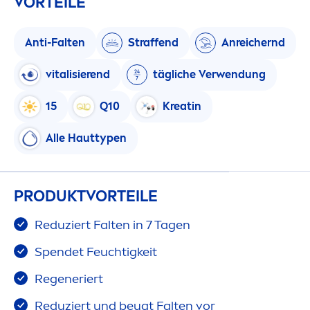
VORTEILE
Anti-Falten
Straffend
Anreichernd
vital
isierend
tägliche Verwendung
15
Q10
Kreatin
Alle Hauttypen
PRODUKTVORTEILE
Reduziert Falten in 7 Tagen
Spendet Feuchtigkeit
Regeneriert
Reduziert und beugt Falten vor