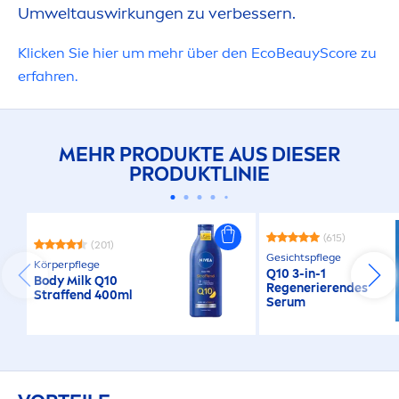
Umweltauswirkungen zu verbessern.
Klicken Sie hier um mehr über den EcoBeauyScore zu
erfahren.
MEHR PRODUKTE AUS DIESER
PRODUKTLINIE
(615)
(201)
Gesichtspflege
Körperpflege
Q10 3-in-1
Body Milk Q10
Regenerierendes
Straffend 400ml
Serum