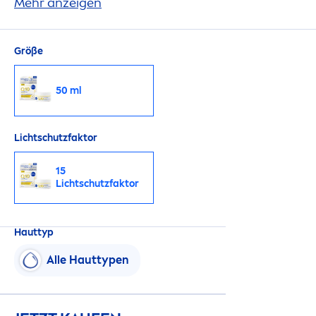
Haut und reduzierte Falten in 7 Tagen.
Mehr anzeigen
Größe
50 ml
Lichtschutzfaktor
15
Lichtschutzfaktor
Hauttyp
Alle Hauttypen