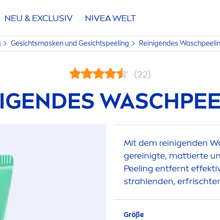
NEU & EXCLUSIV
NIVEA
WELT
g
Gesichtsmasken und Gesichtspeeling
Reinigendes Waschpeeli
(22)
NIGENDES WASCHPEE
Mit dem reinigenden W
gereinigte, mattierte u
Peeling entfernt effekt
strahlenden, erfrischten
Größe