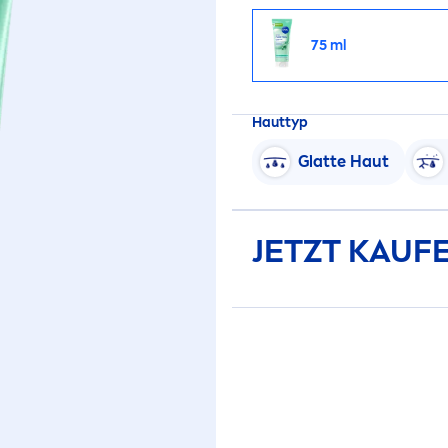
75 ml
Hauttyp
Glatte Haut
JETZT KAUF