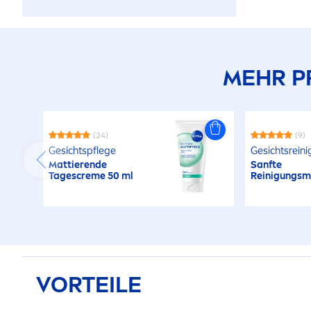
MEHR P
(24)
(9)
Gesichtspflege
Gesichtsrein
Mattierende
Sanfte
Tages
creme
50 ml
Reinigungsm
VORTEILE