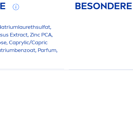
FE
BESONDERE
Natriumlaurethsulfat,
sus Extract, Zinc PCA,
ose, Caprylic/Capric
Natriumbenzoat, Parfum,