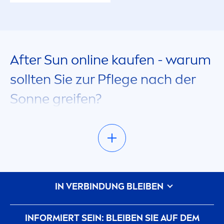
After
Sun
online kaufen - warum
sollten Sie zur Pflege nach der
Sonne greifen?
Die Anwendung von Sonnenpflege Produkten
gehört nicht nur vor dem Aufenthalt in der
Sonne, sondern auch währenddessen und
danach zum sommerlichen Pflichtprogramm.
Das gilt übrigens auch für das Solarium.
IN VERBINDUNG BLEIBEN
Während eine Sonnenmilch, ein Sonnenspray
oder eine Sonnen
creme
die Haut vor zu viel UV-
Strahlung schützt, wirkt die After
Sun
Pflege im
INFORMIERT SEIN: BLEIBEN SIE AUF DEM