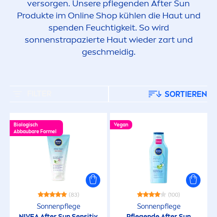
versorgen. Unsere pflegenden After
Sun
Produkte im Online Shop kühlen die Haut und
spenden Feuchtigkeit. So wird
sonnenstrapazierte Haut wieder zart und
geschmeidig.
FILTER
SORTIEREN
Biologisch
Vegan
Abbaubare Formel
(83)
(100)
Sonnenpflege
Sonnenpflege
NIVEA
After
Sun
Sensitiv
Pflegende After
Sun