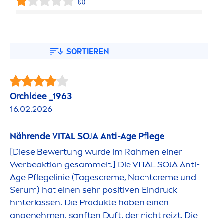
(0)
SORTIEREN
Orchidee _1963
16.02.2026
Nährende
VITAL
SOJA
Anti-Age Pflege
[Diese Bewertung wurde im Rah
men
einer
Werbeaktion gesammelt.] Die
VITAL
SOJA
Anti-
Age Pflegelinie (Tages
creme
, Nacht
creme
und
Serum) hat einen sehr positiven Eindruck
hinterlassen. Die Produkte haben einen
angeneh
men
, sanften Duft, der nicht reizt. Die