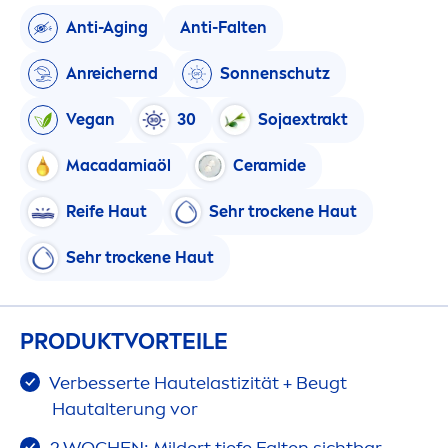
Anti-Aging
Anti-Falten
Anreichernd
Sonnenschutz
Vegan
30
Soja
extrakt
Macadamiaöl
Ceramide
Reife Haut
Sehr t
rock
ene Haut
Sehr t
rock
ene Haut
PRODUKTVORTEILE
Verbesserte Hautelastizität + Beugt
Hautalterung vor
2 WOCHEN: Mildert tiefe Falten sichtbar