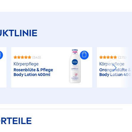
KTLINIE
(543)
(275)
Körperpflege
Körperpflege
Rose
nblüte & Pflege
Orangendüfte & 
Body Lotion 400ml
Body Lotion 400
RTEILE