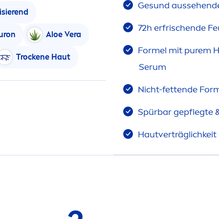
Ge
sun
d aussehend
isierend
72h erfrischende Fe
uron
Aloe Vera
Formel mit
pure
m
H
T
rock
ene Haut
Serum
Nicht-fettende For
Spürbar gepflegte 
Hautverträglichkeit