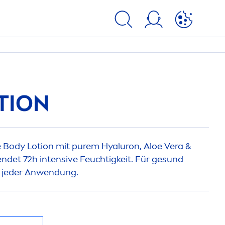
TION
e Body Lotion mit
pure
m
Hyaluron
, Aloe Vera &
det 72h intensive Feuchtigkeit. Für ge
sun
d
 jeder Anwendung.