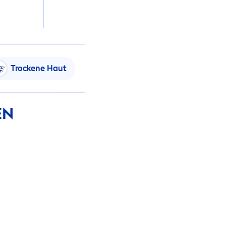
T
rock
ene Haut
EN