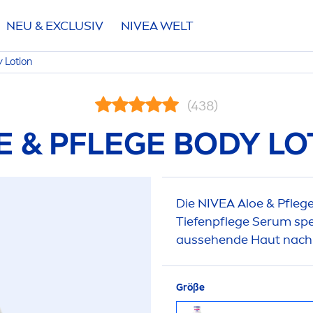
NEU & EXCLUSIV
NIVEA
WELT
y Lotion
(438)
E & PFLEGE BODY LO
Die
NIVEA
Aloe & Pfleg
Tiefenpflege Serum spen
aussehende Haut nach
Größe