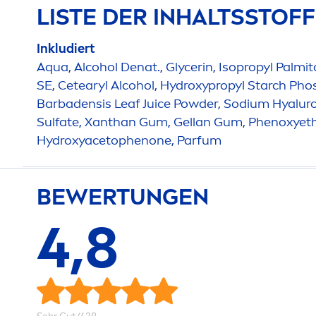
LISTE DER INHALTSSTOF
Inkludiert
Aqua
, Alcohol Denat., Glycerin, Isopropyl Palmit
SE, Cetearyl Alcohol,
Hydro
xypropyl Starch Pho
Barbadensis Leaf Juice Powder, Sodium
Hyalur
Sulfate, Xanthan Gum, Gellan Gum, Phenoxyeth
Hydro
xyacetophenone, Parfum
BEWERTUNGEN
4,8