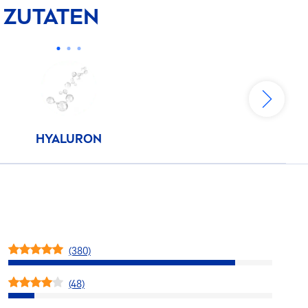
 ZUTATEN
HYALURON
(380)
(48)