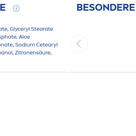
FE
BESONDERE
ate, Glyceryl Stearate
sphate, Aloe
on
ate, Sodium Cetearyl
anol, Zitronensäure,