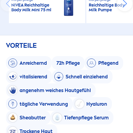
NIVEA
Reichhaltige
Reichhaltige Body
Body Milk Mini 75 ml
Milk Pumpe
VORTEILE
Anreichernd
72h Pflege
Pflegend
vital
isierend
Schnell einziehend
angenehm weiches Hautgefühl
tägliche Verwendung
Hyaluron
Shea
butter
Tiefenpflege Serum
T
rock
ene Haut