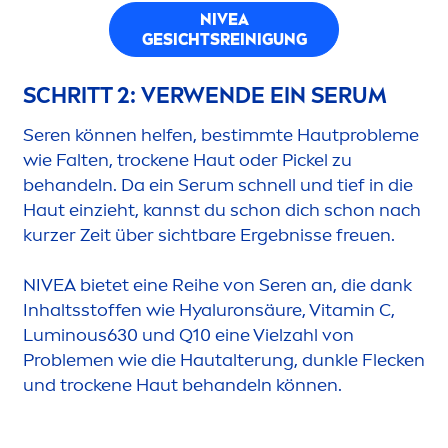
NIVEA
GESICHTSREINIGUNG
SCHRITT 2: VERWENDE EIN SERUM
Seren können helfen, bestimmte Hautprobleme
wie Falten, t
rock
ene Haut oder Pickel zu
behandeln. Da ein Serum schnell und tief in die
Haut einzieht, kannst du schon dich schon nach
kurzer Zeit über sichtbare Ergebnisse freuen.
NIVEA
bietet eine Reihe von Seren an, die dank
Inhaltsstoffen wie
Hyaluron
säure,
Vitamin
C,
Luminous
630 und Q10 eine Vielzahl von
Proble
men
wie die Hautalterung, dunkle Flecken
und t
rock
ene Haut behandeln können.