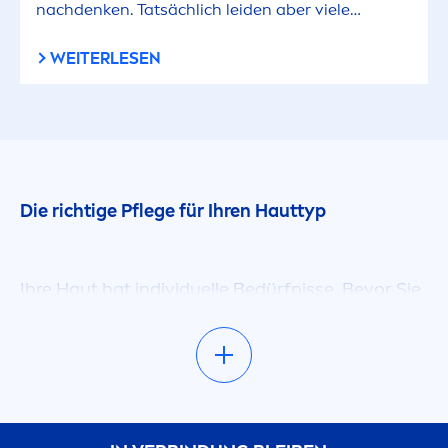
nachdenken. Tatsächlich leiden aber viele
Erwachsene an unreiner Haut. Mit diesen Tipps
bekom
men
Sie die Hautprobleme in den Griff.
WEITERLESEN
Die richtige Pflege für Ihren Hauttyp
Ihre Haut hat individuelle Bedürfnisse. Bevor Sie
sich mit dem Kauf von Hautpflegeprodukten
auseinandersetzen, sollten Sie eruieren, welcher
Hauttyp Sie eigentlich sind.Neben genetischen
Faktoren sind auch innere und äußere Einflüsse
für Ihre Hautbeschaffenheit verantwortlich.
Egal, ob normale Haut, t
rock
ene Haut, sensible