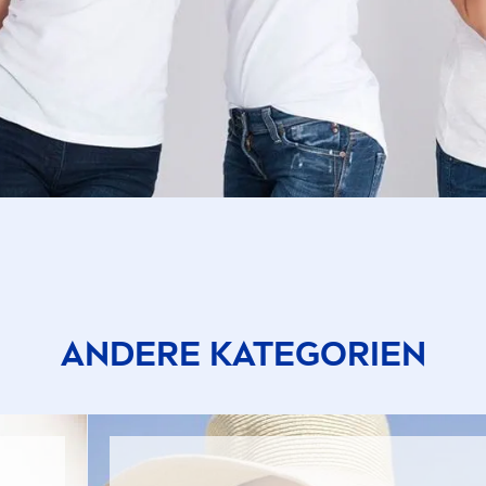
efärbtes Haar
elocktes Haar
ormales Haar
trapazierte Kopfhaut
trapaziertes Haar
ANDERE KATEGORIEN
rockenes Haar