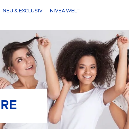
NEU & EXCLUSIV
NIVEA
WELT
FILTER
YP
lle Haartypen
lterndes Haar
HLTE FILTER
ickes Haar
ARE
eines Haar
AUSWÄHLEN
ettiges Haar