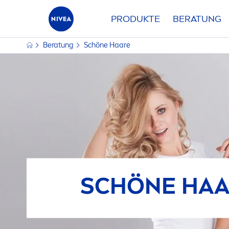
PRODUKTE
BERATUNG
Beratung
Schöne Haare
PRODUKTKATEGORIE
HAART
Gesicht
A
Haare
A
AUSGEWÄ
Körper
D
SCHÖNE HA
Sonne
F
F