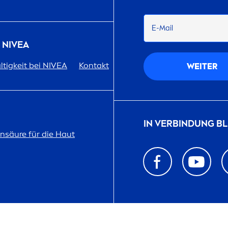
E-Mail
R
NIVEA
tigkeit bei
NIVEA
Kontakt
WEITER
IN VERBINDUNG BL
on
säure für die Haut