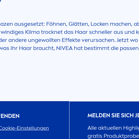
rapazen ausgesetzt: Föhnen, Glätten, Locken machen, 
 windiges Klima t
rock
net das Haar schneller aus und 
er andere ungewollten Effekte verursachen. Jetzt wo 
 was Ihr Haar braucht,
NIVEA
hat bestimmt die passende
MELDEN SIE SICH 
UFENDEN
Alle aktuellen Highl
Cookie-Einstellungen
gratis Produktprob