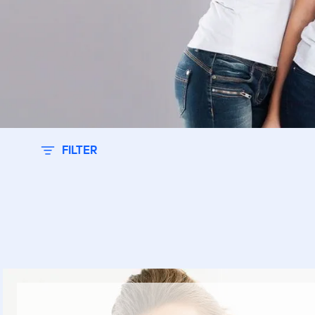
G
G
N
FILTER
S
S
T