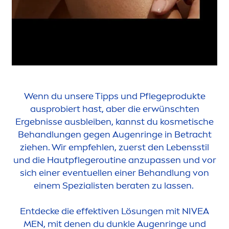
Wenn du unsere Tipps und Pflegeprodukte
ausprobiert hast, aber die erwünschten
Ergebnisse ausbleiben, kannst du kosmetische
Behandlungen gegen Augenringe in Betracht
ziehen. Wir empfehlen, zuerst den Lebensstil
und die Hautpflegeroutine anzupassen und vor
sich einer eventuellen einer Behandlung von
einem Spezialisten beraten zu lassen.
Entdecke die effektiven Lö
sun
gen mit
NIVEA
MEN
, mit denen du dunkle Augenringe und