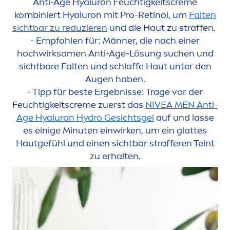
Anti-Age
Hyaluron
Feuchtigkeits
creme
kombiniert
Hyaluron
mit Pro-Retinol, um
Falten
sichtbar zu reduzieren
und die Haut zu straffen.
- Empfohlen für: Männer, die nach einer
hochwirksa
men
Anti-Age-Lö
sun
g suchen und
sichtbare Falten und schlaffe Haut unter den
Augen haben.
- Tipp für beste Ergebnisse: Trage vor der
Feuchtigkeits
creme
zuerst das
NIVEA
MEN
Anti-
Age
Hyaluron
Hydro
Gesichtsgel
auf und lasse
es einige Minuten einwirken, um ein glattes
Hautgefühl und einen sichtbar strafferen Teint
zu erhalten.