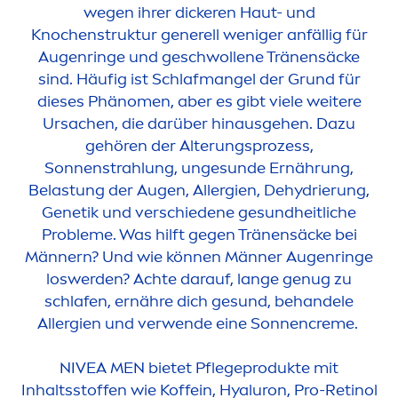
wegen ihrer dickeren Haut- und
Knochenstruktur generell weniger anfällig für
Augenringe und geschwollene Tränensäcke
sind. Häufig ist Schlafmangel der Grund für
dieses Phäno
men
, aber es gibt viele weitere
Ursachen, die darüber hinausgehen. Dazu
gehören der Alterungsprozess,
Sonnenstrahlung, unge
sun
de Ernährung,
Belastung der Augen, Allergien, Dehydrierung,
Genetik und verschiedene ge
sun
dheitliche
Probleme. Was hilft gegen Tränensäcke bei
Männern? Und wie können Männer Augenringe
loswerden? Achte darauf, lange genug zu
schlafen, ernähre dich ge
sun
d, behandele
Allergien und verwende eine Sonnen
creme
.
NIVEA
MEN
bietet Pflegeprodukte mit
Inhaltsstoffen wie Koffein,
Hyaluron
, Pro-Retinol