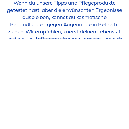
Wenn du unsere Tipps und Pflegeprodukte
getestet hast, aber die erwünschten Ergebnisse
ausbleiben, kannst du kosmetische
Behandlungen gegen Augenringe in Betracht
ziehen. Wir empfehlen, zuerst deinen Lebensstil
und die Hautpflegeroutine anzupassen und sich
vor einer eventuellen Behandlung von einem
Spezialisten beraten zu lassen.
AUF EINEN BLICK: WAS
KÖNNEN MÄNNER GEGEN
TRÄNENSÄCKE UND
AUGENRINGE TUN?
Dunkle Ringe und Tränensäcke unter den Augen
sind ein häufiges Problem, aber es gibt durchaus