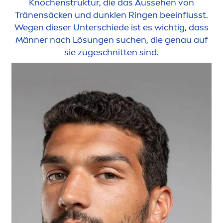
Knochenstruktur, die das Aussehen von
Tränensäcken und dunklen Ringen beeinflusst.
Wegen dieser Unterschiede ist es wichtig, dass
Männer nach Lö
sun
gen suchen, die genau auf
sie zugeschnitten sind.