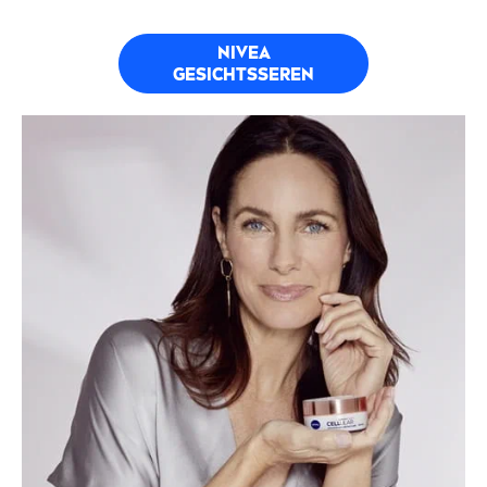
sichtbar reduziert und die Konturen strafft. Bei
regelmäßiger Anwendung wird die Elastizität
der Haut sichtbar verbessert und ihre Struktur
gestärkt.
*In vitro an Hautzellen getestet
NIVEA
bietet eine breite Palette von
Gesichtsseren, die auf die unterschiedlichen
Bedürfnisse der Haut zugeschnitten sind – von
intensiver Feuchtigkeitspflege über Straffung
bis hin zur Anti-Aging-Pflege. Jedes Serum ist
mit hochwirksa
men
Inhaltsstoffen konzipiert,
um gezielte und sichtbare Ergebnisse zu
erzielen.
NIVEA