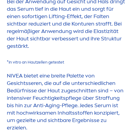
2. SERUM AUFTRAGEN (MORGENS
UND ABENDS)
Das
NIVEA
Cellular
Expert Lift 3-Zonen Lifting
Serum
enthält das höchste reine Bakuchiol-
Konzentrat aller
NIVEA
-Produkte. Es hilft, die
hauteigene Kollagenproduktion in nur 4
Stunden* anzukurbeln.
Bei der Anwendung auf Gesicht und Hals dringt
das Serum tief in die Haut ein und sorgt für
einen sofortigen Lifting-Effekt, der Falten