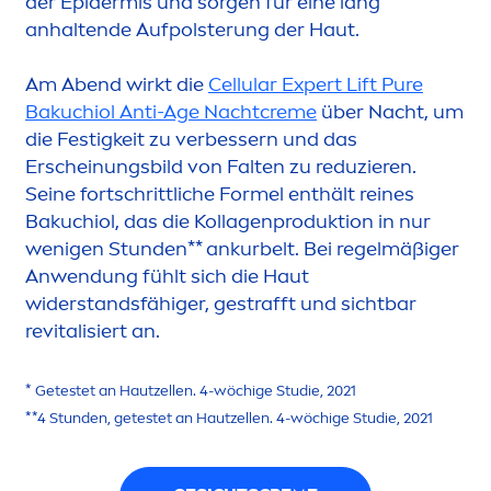
3.
HYDRA
TISIEREN SIE IHRE HAUT
(MORGENS UND ABENDS)
Nach dem Serum hilft die
NIVEA
Cellular
Expert
Lift Anti-Age Tages
creme
LSF 30
, die
Feuchtigkeit zu speichern und gleichzeitig das
Collagen zu stärken. Zu den sorgfältig
ausgewählten Wirkstoffen gehört reines
Bakuchiol, das nachweislich die hauteigene
Kollagenproduktion in nur 4 Stunden* ankurbelt.
Makro- und Mikro-
Hyaluron
säure
spenden
intensiv Feuchtigkeit und glätten sowohl die
oberflächlichen als auch die tieferen Schichten
der Epidermis und sorgen für eine lang
anhaltende Aufpolsterung der Haut.