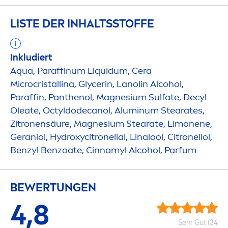
LISTE DER INHALTSSTOFFE
Inkludiert
Aqua
, Paraffinum L
iq
uidum, Cera
Microcristallina, Glycerin, Lanolin Alcohol,
Paraffin, Panthenol, Magnesium Sulfate, Decyl
Oleate, Octyldodecanol, Aluminum Stearates,
Zitronensäure, Magnesium Stearate, Limonene,
Geraniol,
Hydro
xycitronellal, Linalool, Citronellol,
Benzyl Benzoate, Cinnamyl Alcohol, Parfum
BEWERTUNGEN
4,8
Sehr Gut (34