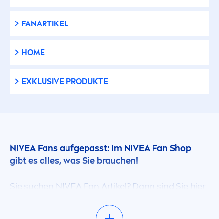
FANARTIKEL
HOME
EXKLUSIVE PRODUKTE
NIVEA
Fans aufgepasst: Im
NIVEA
Fan Shop
gibt es alles, was Sie brauchen!
Sie suchen
NIVEA
Fan Artikel? Dann sind Sie hier
genau richtig! Wir haben all unsere
NIVEA
Merchandising Produkte übersichtlich für Sie