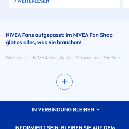
WEITERLESEN
NIVEA
Fans aufgepasst: Im
NIVEA
Fan Shop
gibt es alles, was Sie brauchen!
Sie suchen
NIVEA
Fan Artikel? Dann sind Sie hier
genau richtig! Wir haben all unsere
NIVEA
Merchandising Produkte übersichtlich für Sie
aufgelistet. So entgeht Ihnen keine Besonderheit
in unserem
NIVEA
Fan Shop! Ob für Sie selbst,
oder für einen anderen
NIVEA
Fan, der Ihnen am
Herzen liegt – hier werden Sie fündig.
IN VERBINDUNG BLEIBEN
Große Auswahl, schwere Entscheidung
INFORMIERT SEIN: BLEIBEN SIE AUF DEM