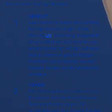
Hier sind vier häufige Bereiche
GESICHT:
1
Das Gesicht ist besonders anfällig
für Pig
men
tstörungen, da es
ständig
UV
-Strahlung ausgesetzt
ist und die Haut dort dünner und
empfindlicher ist. Mit der Zeit kann
dies zu einem ungleichmäßigen
Hautton und sichtbaren dunklen
Flecken führen, die die Strahlkraft
mindern.
HÄNDE:
2
Die Hände gehören zu den ersten
Körperpartien, die Anzeichen von
Sonnenschäden zeigen. Oft
entwickeln sich hier braune Flecken