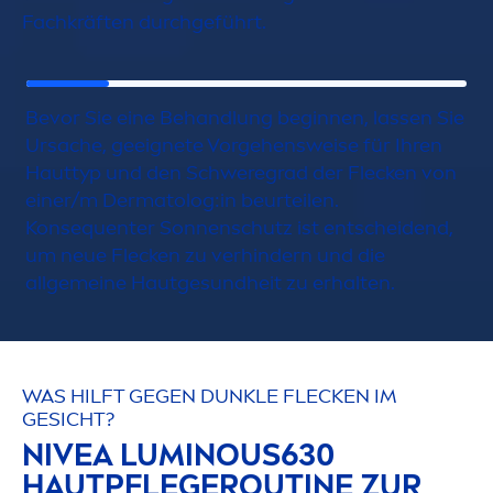
Fachkräften durchgeführt.
Bevor Sie eine Behandlung beginnen, lassen Sie
Ursache, geeignete Vorgehensweise für Ihren
Hauttyp und den Schweregrad der Flecken von
einer/m Dermatolog:in beurteilen.
Konsequenter Sonnenschutz ist entscheidend,
um neue Flecken zu verhindern und die
allgemeine Hautge
sun
dheit zu erhalten.
WAS HILFT GEGEN DUNKLE FLECKEN IM
GESICHT?
NIVEA
LUMINOUS
630
HAUTPFLEGEROUTINE ZUR