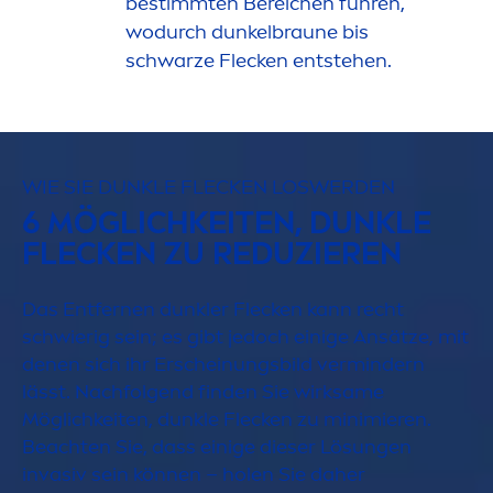
bestimmten Bereichen führen,
wodurch dunkelbraune bis
schwarze Flecken entstehen.
WIE SIE DUNKLE FLECKEN LOSWERDEN
6 MÖGLICHKEITEN, DUNKLE
FLECKEN ZU REDUZIEREN
Das Entfernen dunkler Flecken kann recht
schwierig sein; es gibt jedoch einige Ansätze, mit
denen sich ihr Erscheinungsbild vermindern
lässt. Nachfolgend finden Sie wirksame
Möglichkeiten, dunkle Flecken zu minimieren.
Beachten Sie, dass einige dieser Lö
sun
gen
invasiv sein können – holen Sie daher