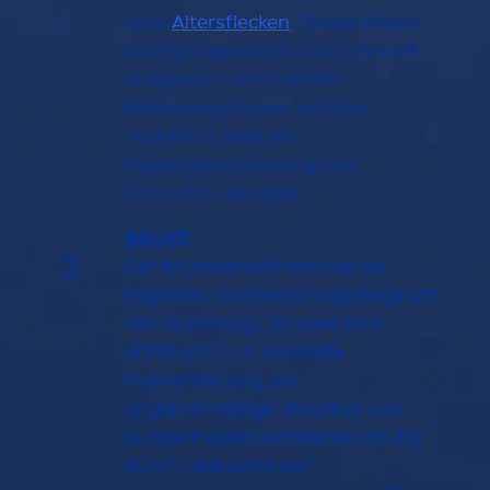
oder
Altersflecken
. Da die Hände
häufig ungeschützt der Umwelt
ausgesetzt sind und die
Melaninregulation im Alter
nachlässt, wird die
Hyperpig
men
tierung hier
besonders sichtbar.
BRUST:
3
Der Brustbereich wird bei der
täglichen Sonnenschutzpflege oft
vernachlässigt, ist aber sehr
anfällig für UV-bedingte
Pig
men
tierung. Ein
ungleichmäßiger Hautton und
dunkle Flecken entstehen häufig
durch viele Jahre der