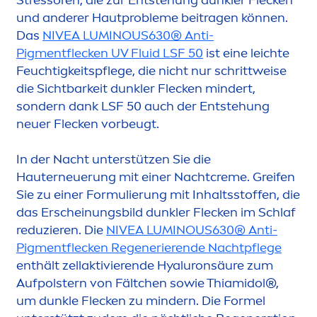
und anderer Hautprobleme beitragen können.
Das
NIVEA
LUMINOUS
630® Anti-
Pig
men
tflecken UV Fluid LSF 50
ist eine leichte
Feuchtigkeitspflege, die nicht nur schrittweise
die Sichtbarkeit dunkler Flecken mindert,
sondern dank LSF 50 auch der Entstehung
neuer Flecken vorbeugt.
In der Nacht unterstützen Sie die
Hauterneuerung mit einer Nacht
creme
. Greifen
Sie zu einer Formulierung mit Inhaltsstoffen, die
das Erscheinungsbild dunkler Flecken im Schlaf
reduzieren. Die
NIVEA
LUMINOUS
630® Anti-
Pig
men
tflecken Regenerierende Nachtpflege
enthält zellaktivierende
Hyaluron
säure zum
Aufpolstern von Fältchen sowie Thiamidol®,
um dunkle Flecken zu mindern. Die Formel