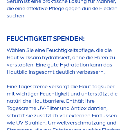
Serum ist eine praktische Lö
sun
g für Männer,
die eine effektive Pflege gegen dunkle Flecken
suchen.
FEUCHTIGKEIT SPENDEN:
Wählen Sie eine Feuchtigkeitspflege, die die
Haut wirksam
hydra
tisiert, ohne die Poren zu
verstopfen. Eine gute
Hydra
tation kann das
Hautbild insgesamt deutlich verbessern.
Eine Tages
creme
versorgt die Haut tagsüber
mit wichtiger Feuchtigkeit und unterstützt die
natürliche Hautbarriere. Enthält Ihre
Tages
creme
UV-Filter und Antioxidantien,
schützt sie zusätzlich vor externen Einflüssen
wie UV-Strahlen, Umweltverschmutzung und
Stress
oren, die zur Entstehung dunkler Flecken