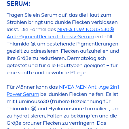
SERUM:
Tragen Sie ein Serum auf, das die Haut zum
Strahlen bringt und dunkle Flecken verblassen
lässt. Die Formel des
NIVEA
LUMINOUS
630®
Anti-Pig
men
tflecken Intensiv-Serum
enthält
Thiamidol®, um bestehende Pig
men
tierungen
gezielt zu adressieren, Flecken aufzuhellen und
ihre Größe zu reduzieren. Dermatologisch
getestet und für alle Hauttypen geeignet – für
eine sanfte und bewährte Pflege.
Für Männer kann das
NIVEA
MEN
Anti-Age 2in1
Power Serum
bei dunklen Flecken helfen. Es ist
mit
Luminous
630 (frühere Bezeichnung für
Thiamidol®) und
Hyaluron
säure formuliert, um
zu
hydra
tisieren, Falten zu bekämpfen und die
Größe brauner Flecken zu verringern. Das