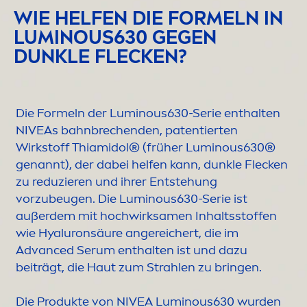
WIE HELFEN DIE FORMELN IN
LUMINOUS
630 GEGEN
DUNKLE FLECKEN?
Die Formeln der
Luminous
630-Serie enthalten
NIVEA
s bahnbrechenden, patentierten
Wirkstoff Thiamidol® (früher
Luminous
630®
genannt), der dabei helfen kann, dunkle Flecken
zu reduzieren und ihrer Entstehung
vorzubeugen. Die
Luminous
630-Serie ist
außerdem mit hochwirksa
men
Inhaltsstoffen
wie
Hyaluron
säure angereichert, die im
Advanced Serum enthalten ist und dazu
beiträgt, die Haut zum Strahlen zu bringen.
Die Produkte von
NIVEA
Luminous
630 wurden