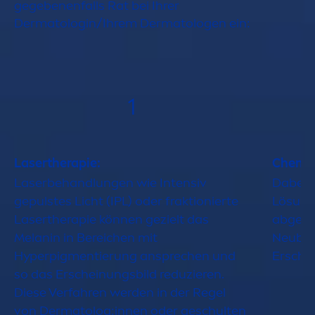
gegebenenfalls Rat bei Ihrer
Dermatologin/Ihrem Dermatologen ein:
1
Lasertherapie:
Chemis
Laserbehandlungen wie Intensiv
Dabei w
gepulstes Licht (IPL) oder fraktionierte
Lö
sun
g
Lasertherapie können gezielt das
abgetra
Melanin in Bereichen mit
Neubil
Hyperpig
men
tierung ansprechen und
Erschei
so das Erscheinungsbild reduzieren.
Diese Verfahren werden in der Regel
von Dermatolog:innen oder geschulten