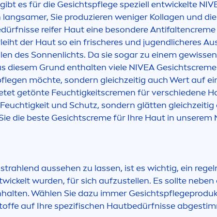
ibt es für die Gesichtspflege speziell entwickelte
NIV
n langsamer, Sie produzieren weniger Kollagen und die 
dürfnisse reifer Haut eine besondere Antifalten
creme
rleiht der Haut so ein frischeres und jugendlicheres A
len des Sonnenlichts. Da sie sogar zu einem gewissen A
us diesem Grund enthalten viele
NIVEA
Gesichts
creme
 pflegen möchte, sondern gleichzeitig auch Wert auf ei
etet getönte Feuchtigkeits
creme
n für verschiedene H
r Feuchtigkeit und Schutz, sondern glätten gleichzeit
ie die beste Gesichts
creme
für Ihre Haut in unserem
 strahlend aussehen zu lassen, ist es wichtig, ein r
twickelt wurden, für sich aufzustellen. Es sollte neben
inhalten. Wählen Sie dazu immer Gesichtspflegeproduk
stoffe auf Ihre spezifischen Hautbedürfnisse abgestim