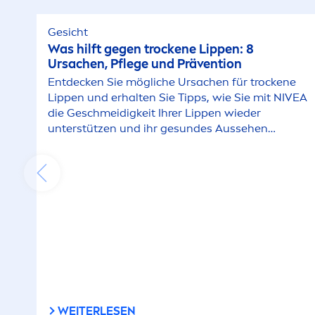
Gesicht
Was hilft gegen t
rock
ene
Lip
pen: 8
Ursachen, Pflege und Prävention
Entdecken Sie mögliche Ursachen für t
rock
ene
Lip
pen und erhalten Sie Tipps, wie Sie mit
NIVEA
die Geschmeidigkeit Ihrer
Lip
pen wieder
unterstützen und ihr ge
sun
des Aussehen
bewahren können.
WEITERLESEN