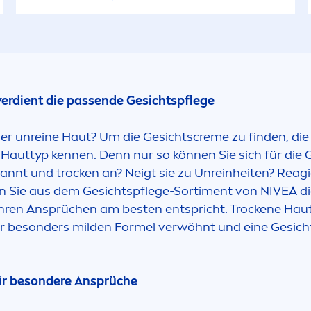
e verdient die passende Gesichtspflege
er unreine Haut? Um die Gesichts
creme
zu finden, di
en Hauttyp kennen. Denn nur so können Sie sich für die
pannt und t
rock
en an? Neigt sie zu Unreinheiten? Reagi
n Sie aus dem Gesichtspflege-Sorti
men
t von
NIVEA
di
 Ihren Ansprüchen am besten entspricht. T
rock
ene Haut
ner besonders milden Formel verwöhnt und eine Gesich
für besondere Ansprüche