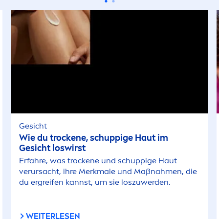
Gesicht
Wie du t
rock
ene, schuppige Haut im
Gesicht loswirst
Erfahre, was t
rock
ene und schuppige Haut
verursacht, ihre Merkmale und Maßnah
men
, die
du ergreifen kannst, um sie loszuwerden.
WEITERLESEN