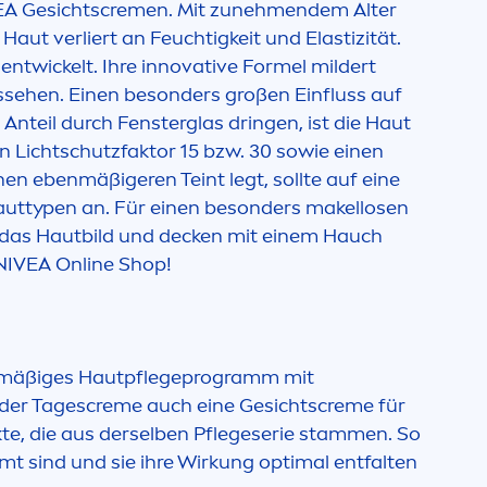
EA
Gesichts
creme
n. Mit zuneh
men
dem Alter
Haut verliert an Feuchtigkeit und Elastizität.
entwickelt. Ihre innovative Formel mildert
ussehen. Einen besonders großen Einfluss auf
nteil durch Fensterglas dringen, ist die Haut
n Lichtschutzfaktor 15 bzw. 30 sowie einen
nen ebenmäßigeren Teint legt, sollte auf eine
auttypen an. Für einen besonders makellosen
ig das Hautbild und decken mit einem Hauch
NIVEA
Online Shop!
egelmäßiges Hautpflegeprogramm mit
 der Tages
creme
auch eine Gesichts
creme
für
te, die aus derselben Pflegeserie stam
men
. So
mt sind und sie ihre Wirkung optimal entfalten