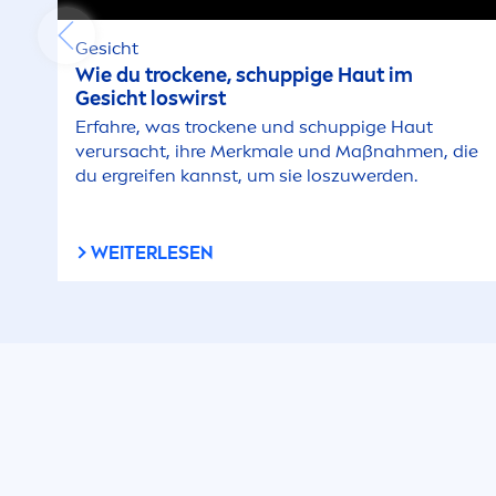
Gesicht
Wie du t
rock
ene, schuppige Haut im
Gesicht loswirst
Erfahre, was t
rock
ene und schuppige Haut
verursacht, ihre Merkmale und Maßnah
men
, die
du ergreifen kannst, um sie loszuwerden.
WEITERLESEN