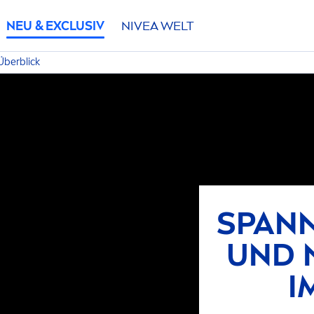
NEU & EXCLUSIV
NIVEA
WELT
Überblick
SPAN
UND 
I